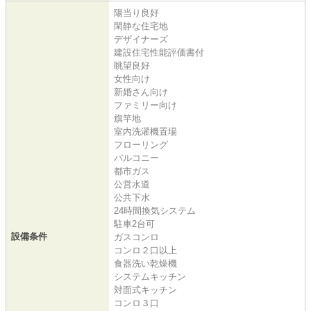
陽当り良好
閑静な住宅地
デザイナーズ
建設住宅性能評価書付
眺望良好
女性向け
新婚さん向け
ファミリー向け
旗竿地
室内洗濯機置場
フローリング
バルコニー
都市ガス
公営水道
公共下水
24時間換気システム
駐車2台可
設備条件
ガスコンロ
コンロ２口以上
食器洗い乾燥機
システムキッチン
対面式キッチン
コンロ３口