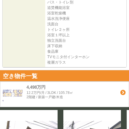
バス・トイレ別
追焚機能浴室
浴室乾燥機
温水洗浄便座
洗面台
トイレ２ヶ所
浴室１坪以上
独立洗面台
床下収納
食品庫
TVモニタ付インターホン
複層ガラス
空き物件一覧
4,498万円
12.2万円/月 / 3LDK / 105.78㎡
2階建 / 新築一戸建/木造