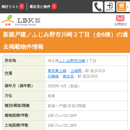
0
0
検討リスト
最近見た物件
お問合せ
新築戸建／ふじみ野市川崎２丁目（全6棟）の過
去掲載物件情報
所在地
埼玉県
ふじみ野市
川崎
２丁目
東武東上線
「
上福岡
」駅 徒歩21分
交通
川越線
「
南古谷
」駅 徒歩26分
築年月（築年数）
2025年 4月（新築）
方位
南東
種別/構造/階建
新築一戸建/木造/2階建
建物面積/坪数
109.71㎡/33.18坪
土地面積/坪数
109.71㎡/33.18坪