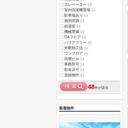
エレベーター
(-)
室内洗濯機置場
(-)
駐車場あり
(-)
個別空調
(-)
給湯室
(-)
機械警備
(-)
OAフロア
(-)
バリアフリー
(-)
外断熱工法
(-)
ワンフロア
(-)
高層ビル
(-)
事務所可
(-)
飲食店可
(-)
居抜物件
(-)
48
件が該当
新着物件