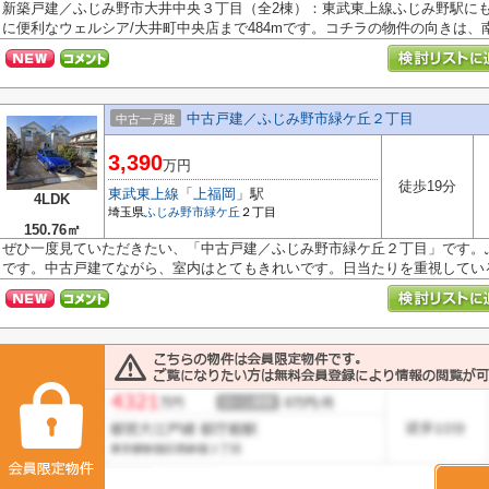
新築戸建／ふじみ野市大井中央３丁目（全2棟）：東武東上線ふじみ野駅に
に便利なウェルシア/大井町中央店まで484mです。コチラの物件の向きは、南東
中古戸建／ふじみ野市緑ケ丘２丁目
中古一戸建
3,390
万円
徒歩19分
東武東上線
「
上福岡
」駅
4LDK
埼玉県
ふじみ野市
緑ケ丘
２丁目
150.76㎡
ぜひ一度見ていただきたい、「中古戸建／ふじみ野市緑ケ丘２丁目」です。ふ
です。中古戸建てながら、室内はとてもきれいです。日当たりを重視している方