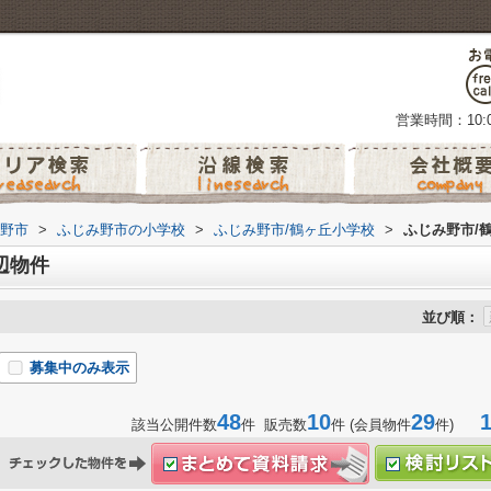
営業時間：10:0
野市
>
ふじみ野市の小学校
>
ふじみ野市/鶴ヶ丘小学校
>
ふじみ野市/
辺物件
並び順：
募集中のみ表示
48
10
29
1-
該当公開件数
件 販売数
件 (会員物件
件)