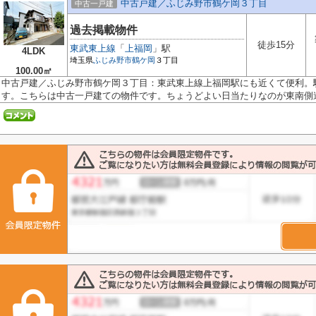
中古戸建／ふじみ野市鶴ケ岡３丁目
中古一戸建
過去掲載物件
徒歩15分
東武東上線
「
上福岡
」駅
4LDK
埼玉県
ふじみ野市
鶴ケ岡
３丁目
100.00㎡
中古戸建／ふじみ野市鶴ケ岡３丁目：東武東上線上福岡駅にも近くて便利。
す。こちらは中古一戸建ての物件です。ちょうどよい日当たりなのが東南側道.