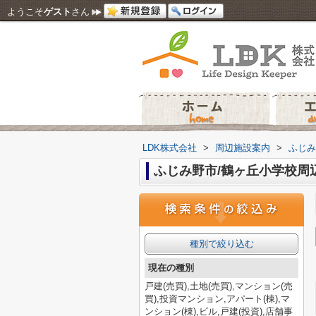
ようこそ
ゲスト
さん
LDK株式会社
>
周辺施設案内
>
ふじみ
ふじみ野市/鶴ヶ丘小学校周
種別で絞り込む
現在の種別
戸建(売買),土地(売買),マンション(売
買),投資マンション,アパート(棟),マ
ンション(棟),ビル,戸建(投資),店舗事