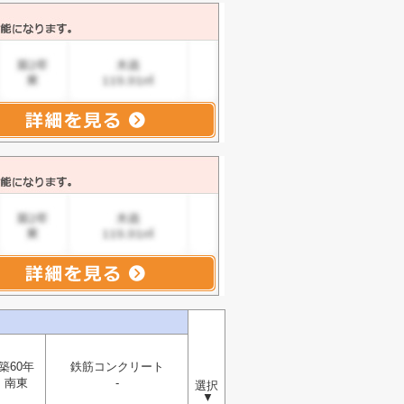
築60年
鉄筋コンクリート
南東
-
選択
▼