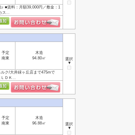
■賃料：月額39,000円／敷金：1
...
）
予定
木造
南東
94.80㎡
選択
▼
ク/大井緑ヶ丘店まで475mで
ＤＫ...
）
予定
木造
南東
96.88㎡
選択
▼