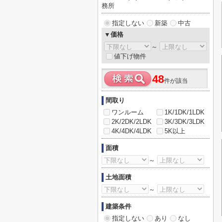
務所
指定しない
新築
中古
▼価格
～
値下げ物件
48
件が該当
間取り
ワンルーム
1K/1DK/1LDK
2K/2DK/2LDK
3K/3DK/3LDK
4K/4DK/4LDK
5K以上
面積
～
土地面積
～
建築条件
指定しない
あり
なし