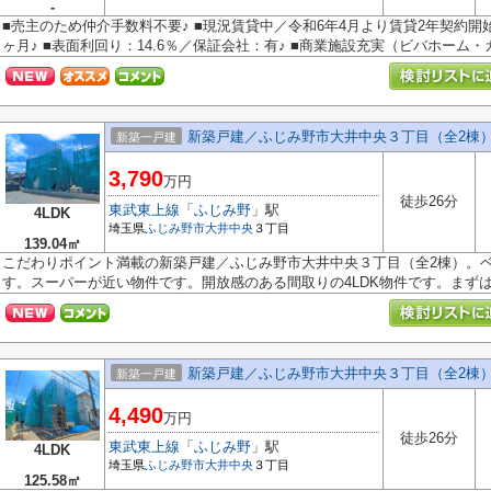
-
■売主のため仲介手数料不要♪ ■現況賃貸中／令和6年4月より賃貸2年契約開始♪ 
ヶ月♪ ■表面利回り：14.6％／保証会社：有♪ ■商業施設充実（ビバホーム・カス
新築戸建／ふじみ野市大井中央３丁目（全2棟
新築一戸建
3,790
万円
徒歩26分
東武東上線
「
ふじみ野
」駅
4LDK
埼玉県
ふじみ野市
大井中央
３丁目
139.04㎡
こだわりポイント満載の新築戸建／ふじみ野市大井中央３丁目（全2棟）。ベル
す。スーパーが近い物件です。開放感のある間取りの4LDK物件です。まずはＬ
新築戸建／ふじみ野市大井中央３丁目（全2棟
新築一戸建
4,490
万円
徒歩26分
東武東上線
「
ふじみ野
」駅
4LDK
埼玉県
ふじみ野市
大井中央
３丁目
125.58㎡