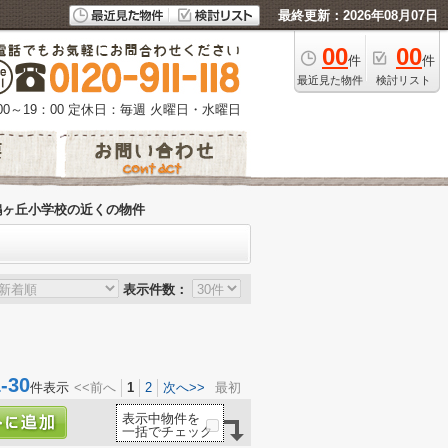
最終更新：2026年08月07日
00
00
件
件
最近見た物件
検討リスト
0～19：00
定休日：毎週 火曜日・水曜日
鶴ヶ丘小学校の近くの物件
表示件数：
30
件表示
<<前へ
1
2
次へ>>
最初
表示中物件を
一括でチェック