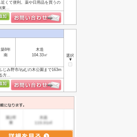
も近くて便利。薬や日用品を買うの
...
築8年
木造
南
104.33㎡
選択
▼
じみ野市/ねむの木公園まで163m
...