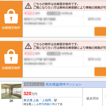
売主/収益/田中マンション
中古マンション
320
万円
徒歩25分
東武東上線
「
上福岡
」駅
2K
埼玉県
ふじみ野市
西鶴ケ岡
２丁目