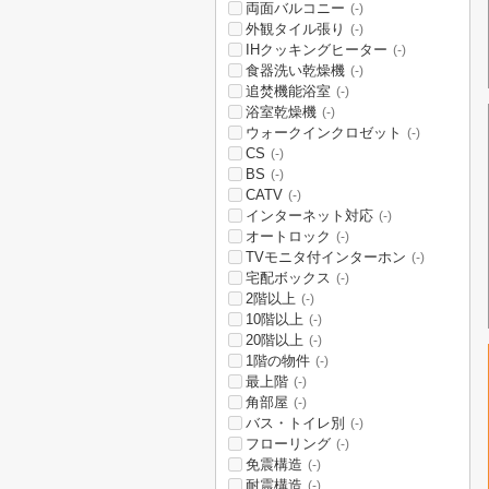
両面バルコニー
(-)
外観タイル張り
(-)
IHクッキングヒーター
(-)
食器洗い乾燥機
(-)
追焚機能浴室
(-)
浴室乾燥機
(-)
ウォークインクロゼット
(-)
CS
(-)
BS
(-)
CATV
(-)
インターネット対応
(-)
オートロック
(-)
TVモニタ付インターホン
(-)
宅配ボックス
(-)
2階以上
(-)
10階以上
(-)
20階以上
(-)
1階の物件
(-)
最上階
(-)
角部屋
(-)
バス・トイレ別
(-)
フローリング
(-)
免震構造
(-)
耐震構造
(-)