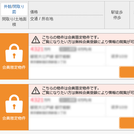
外観
/
間取り
図
価格
駅徒歩
停歩
交通 / 所在地
間取り/土地面
積