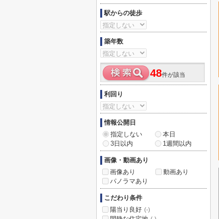
駅からの徒歩
築年数
48
件が該当
利回り
情報公開日
指定しない
本日
3日以内
1週間以内
画像・動画あり
画像あり
動画あり
パノラマあり
こだわり条件
陽当り良好
(-)
閑静な住宅地