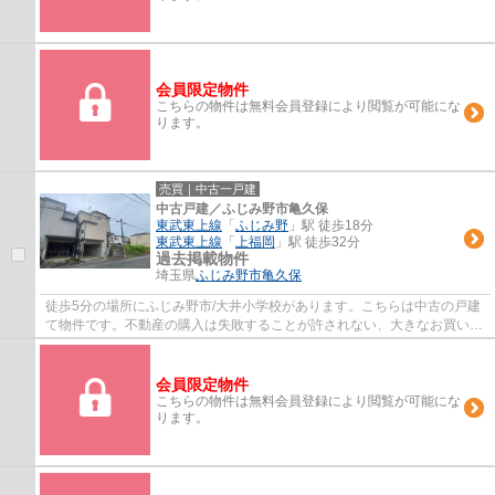
会員限定物件
こちらの物件は無料会員登録により閲覧が可能にな
ります。
売買｜中古一戸建
中古戸建／ふじみ野市亀久保
東武東上線
「
ふじみ野
」駅 徒歩18分
東武東上線
「
上福岡
」駅 徒歩32分
過去掲載物件
埼玉県
ふじみ野市
亀久保
徒歩5分の場所にふじみ野市/大井小学校があります。こちらは中古の戸建
て物件です。不動産の購入は失敗することが許されない、大きなお買い物
です。ＬＤＫはこの地域に特化しているの...
会員限定物件
こちらの物件は無料会員登録により閲覧が可能にな
ります。