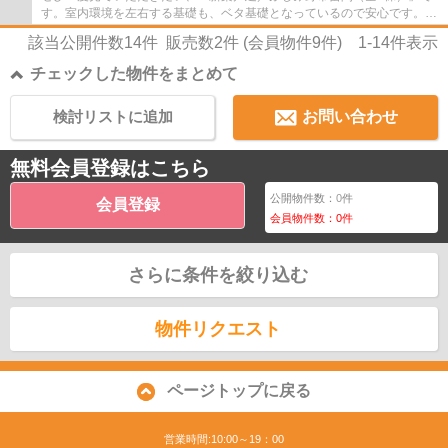
す。室内環境を左右する基礎も、ベタ基礎となっているので安心です。こ
ちらは清潔感のある新築戸建て物件です。築...
該当公開件数
14
件 販売数
2
件 (会員物件
9
件)
1-14
件表示
チェックした物件をまとめて
検討リストに追加
お問い合わせ
無料会員登録はこちら
公開物件数：
0
件
会員登録
会員物件数：
0
件
さらに条件を絞り込む
物件リクエスト
ページトップに戻る
営業時間:10:00～19：00