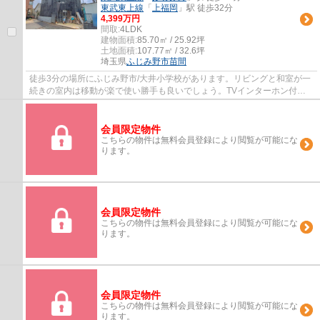
東武東上線
「
上福岡
」駅 徒歩32分
4,399万円
間取:
4LDK
建物面積:
85.70㎡ / 25.92坪
土地面積:
107.77㎡ / 32.6坪
埼玉県
ふじみ野市
苗間
徒歩3分の場所にふじみ野市/大井小学校があります。リビングと和室が一
続きの室内は移動が楽で使い勝手も良いでしょう。TVインターホン付き
なので、女性の方も安心です。多種多様な不...
会員限定物件
こちらの物件は無料会員登録により閲覧が可能にな
ります。
会員限定物件
こちらの物件は無料会員登録により閲覧が可能にな
ります。
会員限定物件
こちらの物件は無料会員登録により閲覧が可能にな
ります。