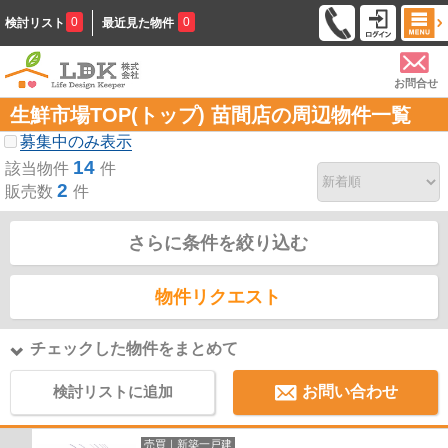
0
0
検討リスト
最近見た物件
お問合せ
生鮮市場TOP(トップ) 苗間店の周辺物件一覧
募集中のみ表示
14
該当物件
件
2
販売数
件
さらに条件を絞り込む
物件リクエスト
チェックした物件をまとめて
検討リストに追加
お問い合わせ
売買｜新築一戸建