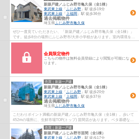
新築戸建／ふじみ野市亀久保（全1棟）
東武東上線
「
ふじみ野
」駅 徒歩19分
東武東上線
「
上福岡
」駅 徒歩36分
過去掲載物件
埼玉県
ふじみ野市
亀久保
ぜひ一度見ていただきたい、「新築戸建／ふじみ野市亀久保（全1棟）」
です。徒歩8分の場所にふじみ野市/大井小学校があります。室内環境を左
右する基礎も、ベタ基礎となっているので安...
会員限定物件
こちらの物件は無料会員登録により閲覧が可能にな
ります。
売買｜新築一戸建
新築戸建／ふじみ野市亀久保（全1棟）
東武東上線
「
ふじみ野
」駅 徒歩20分
東武東上線
「
上福岡
」駅 徒歩37分
過去掲載物件
埼玉県
ふじみ野市
亀久保
こだわりポイント満載の新築戸建／ふじみ野市亀久保（全1棟）。歩いて
452mの場所に、生鮮市場TOP(トップ) 苗間店があります。ベタ基礎なの
で床下の湿気も気になりません。築2年以内の...
売買｜新築一戸建
新築戸建／ふじみ野市苗間（全1棟）
東武東上線
「
ふじみ野
」駅 徒歩17分