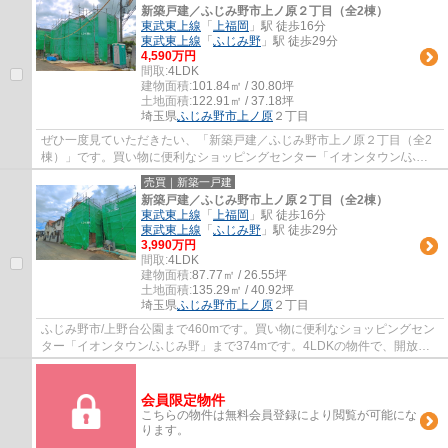
新築戸建／ふじみ野市上ノ原２丁目（全2棟）
東武東上線
「
上福岡
」駅 徒歩16分
東武東上線
「
ふじみ野
」駅 徒歩29分
4,590万円
間取:
4LDK
建物面積:
101.84㎡ / 30.80坪
土地面積:
122.91㎡ / 37.18坪
埼玉県
ふじみ野市
上ノ原
２丁目
ぜひ一度見ていただきたい、「新築戸建／ふじみ野市上ノ原２丁目（全2
棟）」です。買い物に便利なショッピングセンター「イオンタウン/ふじ
み野」まで374mです。ふじみ野市での一戸建...
売買｜新築一戸建
新築戸建／ふじみ野市上ノ原２丁目（全2棟）
東武東上線
「
上福岡
」駅 徒歩16分
東武東上線
「
ふじみ野
」駅 徒歩29分
3,990万円
間取:
4LDK
建物面積:
87.77㎡ / 26.55坪
土地面積:
135.29㎡ / 40.92坪
埼玉県
ふじみ野市
上ノ原
２丁目
ふじみ野市/上野台公園まで460mです。買い物に便利なショッピングセン
ター「イオンタウン/ふじみ野」まで374mです。4LDKの物件で、開放感
のある生活を送る事が出来ます。東武東上線上...
会員限定物件
こちらの物件は無料会員登録により閲覧が可能にな
ります。