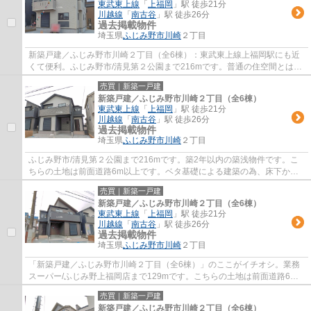
東武東上線
「
上福岡
」駅 徒歩21分
川越線
「
南古谷
」駅 徒歩26分
過去掲載物件
埼玉県
ふじみ野市
川崎
２丁目
新築戸建／ふじみ野市川崎２丁目（全6棟）：東武東上線上福岡駅にも近
くて便利。ふじみ野市/清見第２公園まで216mです。普通の住空間とは違
う、個性的で魅力的なデザイナーズ物件です...
売買｜新築一戸建
新築戸建／ふじみ野市川崎２丁目（全6棟）
東武東上線
「
上福岡
」駅 徒歩21分
川越線
「
南古谷
」駅 徒歩26分
過去掲載物件
埼玉県
ふじみ野市
川崎
２丁目
ふじみ野市/清見第２公園まで216mです。築2年以内の築浅物件です。こ
ちらの土地は前面道路6m以上です。ベタ基礎による建築の為、床下から
の嫌な湿気も気になりません。不動産購入は、...
売買｜新築一戸建
新築戸建／ふじみ野市川崎２丁目（全6棟）
東武東上線
「
上福岡
」駅 徒歩21分
川越線
「
南古谷
」駅 徒歩26分
過去掲載物件
埼玉県
ふじみ野市
川崎
２丁目
「新築戸建／ふじみ野市川崎２丁目（全6棟）」のここがイチオシ。業務
スーパー/ふじみ野上福岡店まで129mです。こちらの土地は前面道路6m
以上です。デザイナーが考えた個性的でユニー...
売買｜新築一戸建
新築戸建／ふじみ野市川崎２丁目（全6棟）