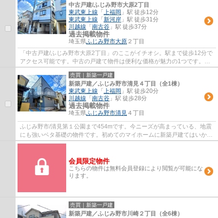
中古戸建/ふじみ野市大原2丁目
東武東上線
「
上福岡
」駅 徒歩12分
東武東上線
「
新河岸
」駅 徒歩31分
川越線
「
南古谷
」駅 徒歩37分
過去掲載物件
埼玉県
ふじみ野市
大原
２丁目
「中古戸建/ふじみ野市大原2丁目」のここがイチオシ。駅まで徒歩12分で
アクセス可能です。中古の戸建て物件は便利な価格が魅力の1つです。東
武東上線上福岡近くにある戸建て情報で、何...
売買｜新築一戸建
新築戸建／ふじみ野市清見４丁目（全1棟）
東武東上線
「
上福岡
」駅 徒歩20分
川越線
「
南古谷
」駅 徒歩28分
過去掲載物件
埼玉県
ふじみ野市
清見
４丁目
ふじみ野市/清見第１公園まで454mです。今ニーズが高まっている、地震
にも強いベタ基礎の物件です。初めてのマイホームに新築戸建てはいかが
でしょうか。ふじみ野市での不動産探しはＬ...
会員限定物件
こちらの物件は無料会員登録により閲覧が可能にな
ります。
売買｜新築一戸建
新築戸建／ふじみ野市川崎２丁目（全6棟）