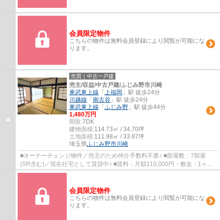
会員限定物件
こちらの物件は無料会員登録により閲覧が可能にな
ります。
売買｜中古一戸建
売主/収益/中古戸建/ふじみ野市川崎
東武東上線
「
上福岡
」駅 徒歩24分
川越線
「
南古谷
」駅 徒歩24分
東武東上線
「
ふじみ野
」駅 徒歩44分
1,480万円
間取:
7DK
建物面積:
114.73㎡ / 34.70坪
土地面積:
111.98㎡ / 33.87坪
埼玉県
ふじみ野市
川崎
■オーナーチェンジ物件／売主のため仲介手数料不要♪ ■部屋数：7部屋
(SR含む)／現在社宅として賃貸中♪ ■賃料：月額110,000円・敷金：1ヶ月
／想定利回り：8.9％♪ ■室内リフォーム履歴あ...
会員限定物件
こちらの物件は無料会員登録により閲覧が可能にな
ります。