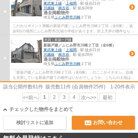
東武東上線
「
上福岡
」駅 徒歩21分
川越線
「
南古谷
」駅 徒歩26分
過去掲載物件
埼玉県
ふじみ野市
川崎
２丁目
こだわりポイント満載の新築戸建／ふじみ野市川崎２丁目（全6棟）。徒
歩9分の場所にふじみ野市/元福小学校があります。折上天井の物件なら、
圧迫感の無い空間を演出する事が出来ます。...
売買｜新築一戸建
新築戸建／ふじみ野市川崎２丁目（全6棟）
東武東上線
「
上福岡
」駅 徒歩21分
川越線
「
南古谷
」駅 徒歩26分
過去掲載物件
埼玉県
ふじみ野市
川崎
２丁目
「新築戸建／ふじみ野市川崎２丁目（全6棟）」のここがイチオシ。設備
も充実している新築戸建ての物件はいかがでしょうか。こちらの土地は前
面道路6m以上です。高い強度も持ったベタ基...
該当公開件数
61
件 販売数
11
件 (会員物件
25
件)
1-20
件表示
1
2
3
4
<<前へ
次へ>>
最初
チェックした物件をまとめて
検討リストに追加
お問い合わせ