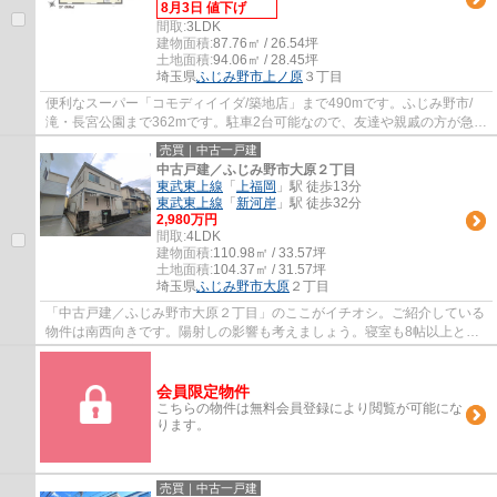
8月3日 値下げ
間取:
3LDK
建物面積:
87.76㎡ / 26.54坪
土地面積:
94.06㎡ / 28.45坪
埼玉県
ふじみ野市
上ノ原
３丁目
便利なスーパー「コモディイイダ/築地店」まで490mです。ふじみ野市/
滝・長宮公園まで362mです。駐車2台可能なので、友達や親戚の方が急に
来ても置けます。移動手段に不便を感じない東...
売買｜中古一戸建
中古戸建／ふじみ野市大原２丁目
東武東上線
「
上福岡
」駅 徒歩13分
東武東上線
「
新河岸
」駅 徒歩32分
2,980万円
間取:
4LDK
建物面積:
110.98㎡ / 33.57坪
土地面積:
104.37㎡ / 31.57坪
埼玉県
ふじみ野市
大原
２丁目
「中古戸建／ふじみ野市大原２丁目」のここがイチオシ。ご紹介している
物件は南西向きです。陽射しの影響も考えましょう。寝室も8帖以上と、
広々とした快適なものになっています。自然...
会員限定物件
こちらの物件は無料会員登録により閲覧が可能にな
ります。
売買｜中古一戸建