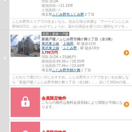
間取:
3LDK
建物面積:
- / 21.19坪
土地面積:
- / -
埼玉県
ふじみ野市
ふじみ野
２丁目
ふじみ野市エリアでの住まいなら、住み心地も快適な「アーベインふじみ
野NEXT21」はいかがでしょうか。薬や日用品を買うのに便利なマツモト
キヨシ/大井町店まで306mです。南東向きのお...
売買｜新築一戸建
新築戸建／ふじみ野市鶴ケ舞１丁目（全1棟）
東武東上線
「
上福岡
」駅 徒歩12分
東武東上線
「
ふじみ野
」駅 徒歩19分
3,790万円
間取:
3LDK＋2S(納戸)
建物面積:
94.39㎡ / 28.55坪
土地面積:
77.49㎡ / 23.44坪
埼玉県
ふじみ野市
鶴ケ舞
１丁目
こだわりで選びたい方におすすめ。ふじみ野市エリアで住まいをお探しな
ら「新築戸建／ふじみ野市鶴ケ舞１丁目（全1棟）」。歩いて383mの場所
に、生鮮トップ/鶴ケ舞店があります。ふじ...
会員限定物件
こちらの物件は無料会員登録により閲覧が可能にな
ります。