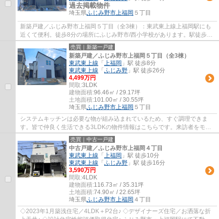
過去掲載物件
埼玉県
ふじみ野市
上福岡
５丁目
新築戸建／ふじみ野市上福岡５丁目（全3棟）：東武東上線上福岡駅にも
近くて便利。徒歩8分の場所にふじみ野市/西小学校があります。駅徒歩8
分の物件です。ベタ基礎による建築の為、床...
売買｜新築一戸建
新築戸建／ふじみ野市上福岡５丁目（全3棟）
東武東上線
「
上福岡
」駅 徒歩8分
東武東上線
「
ふじみ野
」駅 徒歩26分
4,499万円
間取:
3LDK
建物面積:
96.46㎡ / 29.17坪
土地面積:
101.00㎡ / 30.55坪
埼玉県
ふじみ野市
上福岡
５丁目
システムキッチンは必要な物が組み込まれているため、すぐ調理できま
す。皆で仲良く生活できる3LDKの物件情報はこちらです。来訪者をモニ
ターで確認できるTVインターホン付きです。駅...
売買｜中古一戸建
中古戸建／ふじみ野市上福岡４丁目
東武東上線
「
上福岡
」駅 徒歩10分
東武東上線
「
ふじみ野
」駅 徒歩16分
3,590万円
間取:
4LDK
建物面積:
116.73㎡ / 35.31坪
土地面積:
74.90㎡ / 22.65坪
埼玉県
ふじみ野市
上福岡
４丁目
◇2023年1月築浅住宅／4LDK＋P2台♪ ◇デザイナーズ住宅／お洒落な折