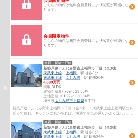
会員限定物件
こちらの物件は無料会員登録により閲覧が可能にな
ります。
会員限定物件
こちらの物件は無料会員登録により閲覧が可能にな
ります。
売買｜新築一戸建
新築戸建／ふじみ野市上福岡５丁目（全3棟）
東武東上線
「
上福岡
」駅 徒歩8分
東武東上線
「
ふじみ野
」駅 徒歩26分
4,680万円
間取:
3LDK
建物面積:
97.70㎡ / 29.55坪
土地面積:
101.97㎡ / 30.84坪
埼玉県
ふじみ野市
上福岡
５丁目
新築戸建／ふじみ野市上福岡５丁目（全3棟）：東武東上線上福岡駅にも
近くて便利。キッチンに窓があれば、快適で空気の通りがよく涼しい。南
東向きの物件をお探しの方、コチラよりご覧...
売買｜新築一戸建
新築戸建／ふじみ野市上福岡５丁目（全3棟）
東武東上線
「
上福岡
」駅 徒歩8分
東武東上線
「
ふじみ野
」駅 徒歩26分