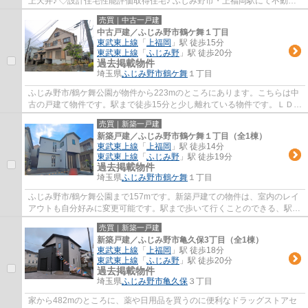
上天井♪ ◇設計住宅性能評価取得住宅♪ ふじみ野市・上福岡駅にて不動産
をお探しなら、ＬＤＫ(株)におまかせください。...
売買｜中古一戸建
中古戸建／ふじみ野市鶴ケ舞１丁目
東武東上線
「
上福岡
」駅 徒歩15分
東武東上線
「
ふじみ野
」駅 徒歩20分
過去掲載物件
埼玉県
ふじみ野市
鶴ケ舞
１丁目
ふじみ野市/鶴ケ舞公園が物件から223mのところにあります。こちらは中
古の戸建て物件です。駅まで徒歩15分と少し離れている物件です。ＬＤＫ
では、ふじみ野市にある不動産情報を豊富に...
売買｜新築一戸建
新築戸建／ふじみ野市鶴ケ舞１丁目（全1棟）
東武東上線
「
上福岡
」駅 徒歩14分
東武東上線
「
ふじみ野
」駅 徒歩19分
過去掲載物件
埼玉県
ふじみ野市
鶴ケ舞
１丁目
ふじみ野市/鶴ケ舞公園まで157mです。新築戸建ての物件は、室内のレイ
アウトも自分好みに変更可能です。駅まで歩いて行くことのできる、駅徒
歩15分の物件です。室内環境まで左右する基...
売買｜新築一戸建
新築戸建／ふじみ野市亀久保3丁目（全1棟）
東武東上線
「
上福岡
」駅 徒歩18分
東武東上線
「
ふじみ野
」駅 徒歩20分
過去掲載物件
埼玉県
ふじみ野市
亀久保
３丁目
家から482mのところに、薬や日用品を買うのに便利なドラッグストアセ