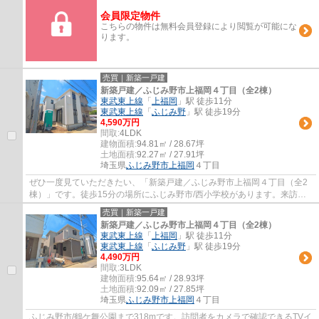
会員限定物件
こちらの物件は無料会員登録により閲覧が可能にな
ります。
売買｜新築一戸建
新築戸建／ふじみ野市上福岡４丁目（全2棟）
東武東上線
「
上福岡
」駅 徒歩11分
東武東上線
「
ふじみ野
」駅 徒歩19分
4,590万円
間取:
4LDK
建物面積:
94.81㎡ / 28.67坪
土地面積:
92.27㎡ / 27.91坪
埼玉県
ふじみ野市
上福岡
４丁目
ぜひ一度見ていただきたい、「新築戸建／ふじみ野市上福岡４丁目（全2
棟）」です。徒歩15分の場所にふじみ野市/西小学校があります。来訪者
の顔が見えるTVインターホン付き。お家の顔...
売買｜新築一戸建
新築戸建／ふじみ野市上福岡４丁目（全2棟）
東武東上線
「
上福岡
」駅 徒歩11分
東武東上線
「
ふじみ野
」駅 徒歩19分
4,490万円
間取:
3LDK
建物面積:
95.64㎡ / 28.93坪
土地面積:
92.09㎡ / 27.85坪
埼玉県
ふじみ野市
上福岡
４丁目
ふじみ野市/鶴ケ舞公園まで318mです。訪問者をカメラで確認できるTVイ