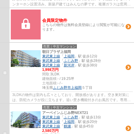
ンターホン設置済み。新築戸建てはみんなの夢です。複層ガラスは窓周り
の結露を防ぎ、カビの発生を抑えます。不動...
会員限定物件
こちらの物件は無料会員登録により閲覧が可能にな
ります。
売買｜中古マンション
朝日プラザ上福岡
東武東上線
「
上福岡
」駅 徒歩12分
東武東上線
「
ふじみ野
」駅 徒歩28分
東武東上線
「
新河岸
」駅 徒歩38分
1,998万円
間取:
3LDK
建物面積:
- / 19.25坪
土地面積:
- / -
埼玉県
ふじみ野市
上福岡
５丁目
3LDKの物件は室内も広々としており、開放感があります。空き巣対策に
は、防犯カメラが役に立ちます。追い焚き機能付きのお風呂です。専用ボ
ックスがあるので、配達員と顔を合わせずに...
売買｜中古マンション
アーベインふじみ野NEXT21
東武東上線
「
ふじみ野
」駅 徒歩13分
東武東上線
「
上福岡
」駅 徒歩20分
東武東上線
「
鶴瀬
」駅 徒歩45分
2,580万円