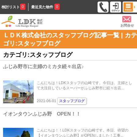
0
0
検討リスト
最近見た物件
お問合せ
ＬＤＫ株式会社のスタッフブログ記事一覧 | カテ
ゴリ:スタッフブログ
カテゴリ:スタッフブログ
ふじみ野市に主婦のミカタ続々出店♪
こんにちは！LDKスタッフの山崎です。今日は、主婦とし
て大注目しているスーパーがふじみ野市に続々出店...
2021-06-01
スタッフブログ
イオンタウンふじみ野 OPEN！！
こんにちは！！LDKスタッフの山崎です。本日、待望の
【イオンタウンふじみ野】がOPENしました！工事...