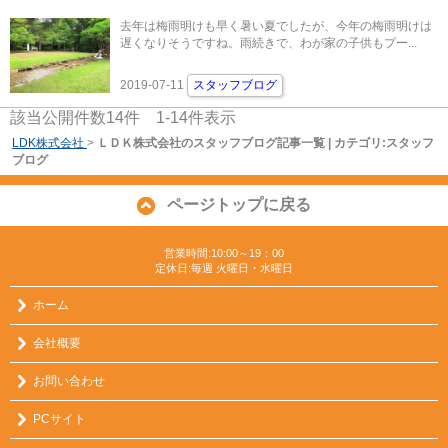
去年は梅雨明けも早く暑い夏でしたが、今年の梅雨明けは
遅くなりそうですね。雨続きで、わが家の子供もプー...
2019-07-11
スタッフブログ
該当公開件数
14
件
1-14
件表示
LDK株式会社
>
ＬＤＫ株式会社のスタッフブログ記事一覧 | カテゴリ:スタッフ
ブログ
ページトップに戻る
営業時間:10:00～19：00
定休日:毎週 火曜日・水曜日
ホーム
会社概要
お問い合わせ
PCサイト