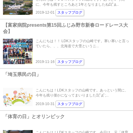
に、今年も残すところあと1年となりましたねΣ(ﾟд...
2019-12-01
スタッフブログ
【富家病院presents第15回ふじみ野市新春ロードレース大
会】
こんにちは！！ LDKスタッフの山崎です。寒い寒いと言っ
ていたら、、、北海道で大雪というニ...
2019-11-16
スタッフブログ
「埼玉県民の日」
こんにちは！LDKスタッフの山崎です。あっという間に、
今年も残り僅かになってまいりましたΣ(ﾟдﾟ;...
2019-10-31
スタッフブログ
「体育の日」とオリンピック
こんにちは！LDKスタッフの山崎です。今日は、元「体育