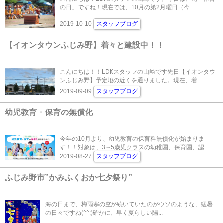
の日」ですね！現在では、10月の第2月曜日（今...
2019-10-10
スタッフブログ
【イオンタウンふじみ野】着々と建設中！！
こんにちは！！LDKスタッフの山﨑です先日【イオンタウ
ンふじみ野】予定地の近くを通りました。現在、着...
2019-09-09
スタッフブログ
幼児教育・保育の無償化
今年の10月より、幼児教育の保育料無償化が始まりま
す！！対象は、3～5歳児クラスの幼稚園、保育園、認...
2019-08-27
スタッフブログ
ふじみ野市”かみふくおか七夕祭り”
海の日まで、梅雨寒の空が続いていたのがウソのような、猛暑
の日々ですね(^^;)確かに、早く夏らしい陽...