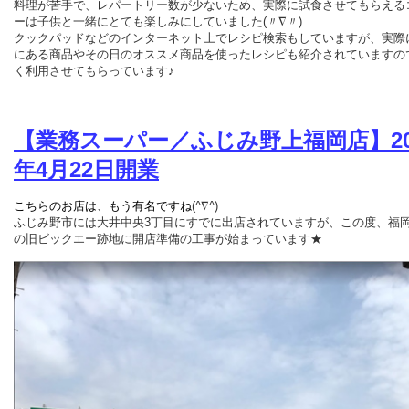
料理が苦手で、レパートリー数が少ないため、実際に試食させてもらえる
ーは子供と一緒にとても楽しみにしていました(〃∇〃)
クックパッドなどのインターネット上でレシピ検索もしていますが、実際
にある商品やその日のオススメ商品を使ったレシピも紹介されていますの
く利用させてもらっています♪
【業務スーパー／ふじみ野上福岡店】
2
年
4月22日開業
こちらのお店は、もう有名ですね
(^∇^)
ふじみ野市には大井中央3丁目にすでに出店されていますが、この度、福岡
の旧ビックエー跡地に開店準備の工事が始まっています★