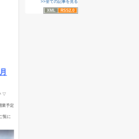
>>全ての記事を見る
XML
RSS2.0
7月
＾▽
開業予定
ご覧に