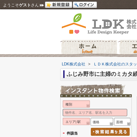
ようこそ
ゲスト
さん
LDK株式会社
>
ＬＤＫ株式会社のスタッ
ふじみ野市に主婦のミカタ続
種別
エリア| 駅
価格
面積
-
件該当