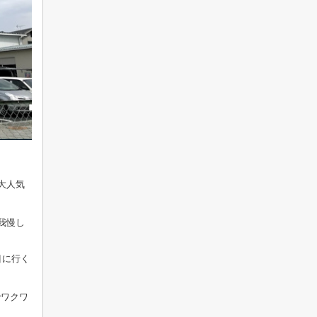
大人気
我慢し
目に行く
でワクワ