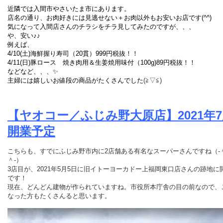
近隣では入間市やさいたま市にあります。
店名の通り、お肉好きには見逃せない＋お肉以外もお安いお店です(^^)
気になって入間店さんのチラシをチラ見してみたのですが、、、
や、安い♪♪
例えば、
4/10(土)海鮮握り寿司（20貫）999円税抜！！
4/11(日)豚ロース 焼き肉用＆生姜焼用味付（100g)89円税抜！！
などなど、、、✨
主婦には嬉しいお値段の商品がたくさんでした
(≧▽≦)
【ヤオコー／ふじみ野大原店】
2021年
開業予定
こちらも、すでにふじみ野市内に2店舗ある有名なスーパーさんですね（‐
＾‐）
3店目が、2021年5月5日に旧イトーヨーカドー上福岡東口店さんの跡地に
です！
現在、どんどん建物が作られていますね。市役所本庁舎の目の前なので、
なった方もたくさんると思います。