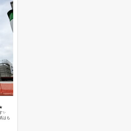
★
す✨
紙はも