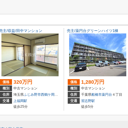
売主/収益/田中マンション
売主/薬円台グリーンハイツ1棟
320万円
1,280万円
価格
価格
種別
中古マンション
種別
中古マンション
住所
埼玉県
ふじみ野市
西鶴ケ岡
２丁目
住所
千葉県
船橋市
薬円台
４丁目
交通
上福岡駅
交通
習志野駅
徒歩25分
徒歩5分