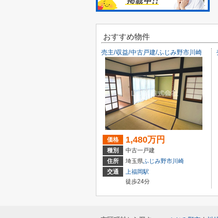
おすすめ物件
売主/収益/中古戸建/ふじみ野市川崎
1,480万円
価格
種別
中古一戸建
住所
埼玉県
ふじみ野市
川崎
交通
上福岡駅
徒歩24分