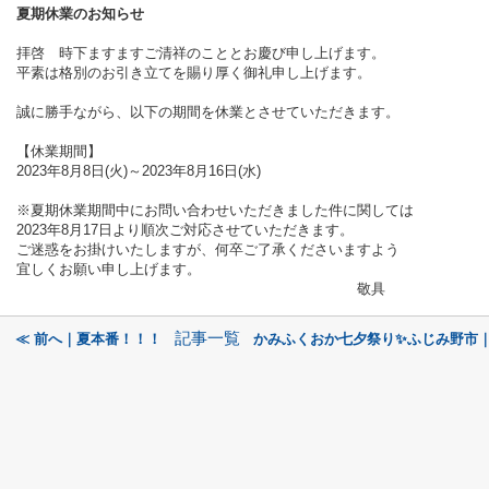
夏期休業のお知らせ
拝啓 時下ますますご清祥のこととお慶び申し上げます。
平素は格別のお引き立てを賜り厚く御礼申し上げます。
誠に勝手ながら、以下の期間を休業とさせて
いただきます。
【休業期間】
2023
年8月8日(火)～2023年8月16日(水)
※夏期休業期間中にお問い合わせいただきました件に
関しては
2023年8月17日より順次ご対応させていただきます。
ご迷惑をお掛けいたしますが、何卒ご了承くださいますよう
宜しくお願い申し上げます。
敬具
記事一覧
≪ 前へ｜夏本番！！！
かみふくおか七夕祭り✨ふじみ野市｜