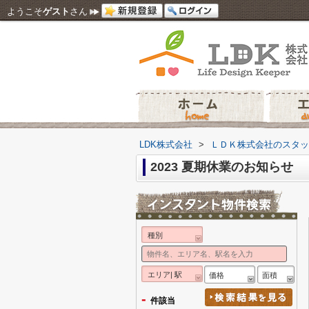
ようこそ
ゲスト
さん
LDK株式会社
>
ＬＤＫ株式会社のスタッ
2023 夏期休業のお知らせ
種別
エリア| 駅
価格
面積
-
件該当