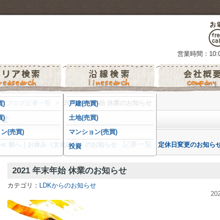
営業時間：10:0
フブログ記事一覧
>
2021 年末年始 休業のお知らせ
)
戸建(売買)
らせ
)
土地(売買)
ン(売買)
マンション(売買)
記事一覧
≪ 前へ｜お休み（文化の日）のお知らせ
定休日変更のお知らせ
投資
2021 年末年始 休業のお知らせ
カテゴリ：
LDKからのお知らせ
20