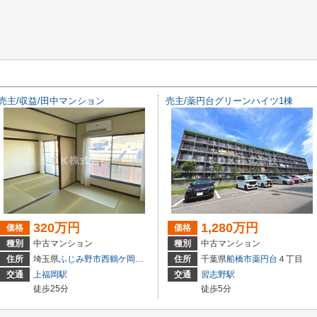
売主/収益/田中マンション
売主/薬円台グリーンハイツ1棟
320万円
1,280万円
価格
価格
種別
中古マンション
種別
中古マンション
住所
埼玉県
ふじみ野市
西鶴ケ岡
２丁目
住所
千葉県
船橋市
薬円台
４丁目
交通
上福岡駅
交通
習志野駅
徒歩25分
徒歩5分