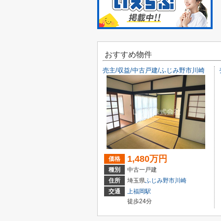
おすすめ物件
売主/収益/中古戸建/ふじみ野市川崎
1,480万円
価格
種別
中古一戸建
住所
埼玉県
ふじみ野市
川崎
交通
上福岡駅
徒歩24分