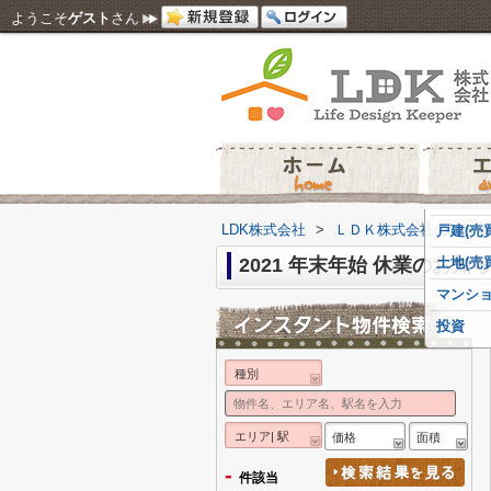
ようこそ
ゲスト
さん
LDK株式会社
>
ＬＤＫ株式会社のスタッ
戸建(売買
2021 年末年始 休業のお知
土地(売買
マンショ
投資
種別
エリア| 駅
価格
面積
-
件該当