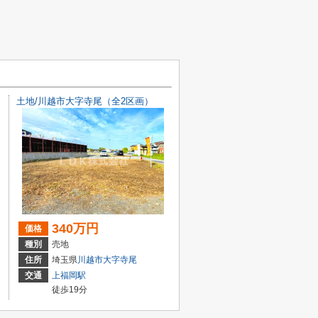
土地/川越市大字寺尾（全2区画）
340万円
価格
種別
売地
住所
埼玉県
川越市
大字寺尾
交通
上福岡駅
徒歩19分