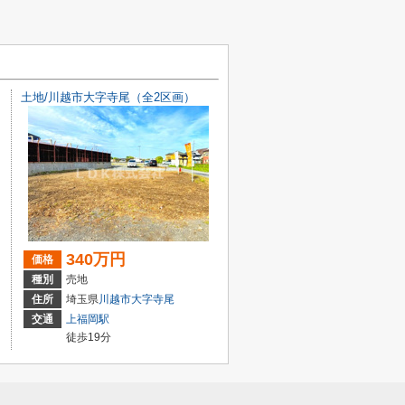
土地/川越市大字寺尾（全2区画）
340万円
価格
種別
売地
住所
埼玉県
川越市
大字寺尾
交通
上福岡駅
徒歩19分