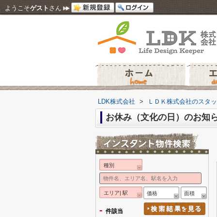
ようこそ
ゲスト
さん
LDK株式会社
>
ＬＤＫ株式会社のスタッ
お休み（文化の日）のお知
種別
エリア| 駅
価格
面積
-
件該当