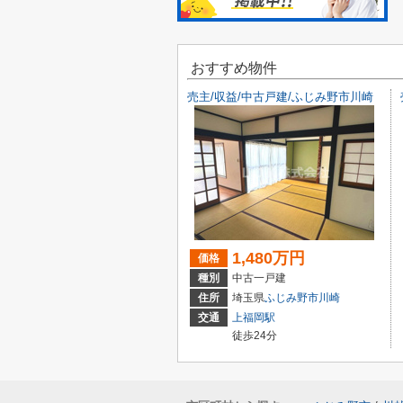
おすすめ物件
売主/収益/中古戸建/ふじみ野市川崎
1,480万円
価格
種別
中古一戸建
住所
埼玉県
ふじみ野市
川崎
交通
上福岡駅
徒歩24分