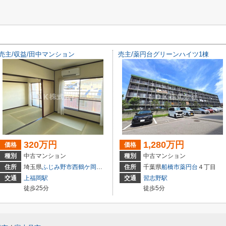
売主/収益/田中マンション
売主/薬円台グリーンハイツ1棟
320万円
1,280万円
価格
価格
種別
中古マンション
種別
中古マンション
住所
埼玉県
ふじみ野市
西鶴ケ岡
２丁目
住所
千葉県
船橋市
薬円台
４丁目
交通
上福岡駅
交通
習志野駅
徒歩25分
徒歩5分