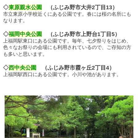
◇
東原親水公園
（ふじみ野市大井2丁目13）
市立東原小学校近くにある公園です。春には桜の名所にも
なります。
◇
福岡中央公園
（ふじみ野市上野台1丁目5）
上福岡駅東口にある公園です。毎年、七夕祭りをはじめ、
色々なお祭りの会場にも利用されているので、ご存知の方
も多いと思います。
◇
西中央公園
（ふじみ野市霞ヶ丘2丁目4）
上福岡駅西口にある公園です。小川や池があります。