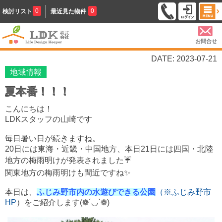
0
0
検討リスト
最近見た物件
お問合せ
DATE: 2023-07-21
地域情報
夏本番！！！
こんにちは！
LDKスタッフの山崎です
毎日暑い日が続きますね。
20日には東海・近畿・中国地方、本日21日には四国・北陸
地方の梅雨明けが発表されました☔
関東地方の梅雨明けも間近ですね✨
本日は、
ふじみ野市内の水遊びできる公園
（※ふじみ野市
HP
）をご紹介します(❁´◡`❁)