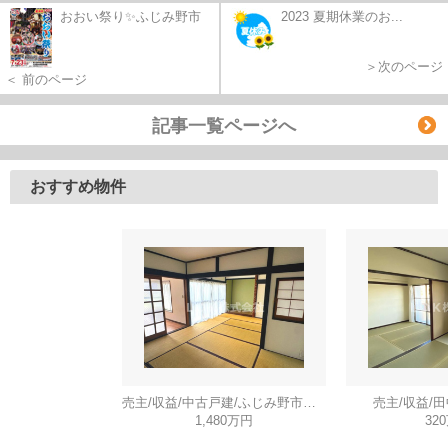
おおい祭り✨ふじみ野市
2023 夏期休業のお...
＞次のページ
＜ 前のページ
記事一覧ページへ
おすすめ物件
売主/収益/中古戸建/ふじみ野市川崎
売主/収益/
1,480万円
32