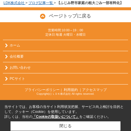
LDK株式会社
>
ブログ記事一覧
>
【ふじみ野市家庭の粗大ごみ一部有料化】
ページトップに戻る
営業時間:10:00～19：00
定休日:毎週 火曜日・水曜日
ホーム
会社概要
お問い合わせ
PCサイト
プライバシーポリシー
利用規約
｜アクセスマップ
｜
Copyright(c) ＬＤＫ株式会社 All rights reserved.
当サイトでは、お客様の当サイト利用状況把握、サービス向上検討を目的と
して、クッキー（Cookie）を使用しています。
詳しくは、当社の
「Cookieの取扱いについて」
をご確認ください。
閉じる