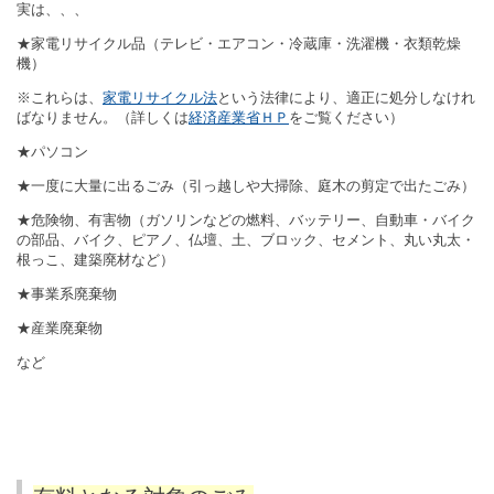
実は、、、
★家電リサイクル品（テレビ・エアコン・冷蔵庫・洗濯機・衣類乾燥
機）
※これらは、
家電リサイクル法
という法律により、適正に処分しなけれ
ばなりません。（詳しくは
経済産業省ＨＰ
をご覧ください）
★パソコン
★一度に大量に出るごみ（引っ越しや大掃除、庭木の剪定で出たごみ）
★危険物、有害物（ガソリンなどの燃料、バッテリー、自動車・バイク
の部品、バイク、ピアノ、仏壇、土、ブロック、セメント、丸い丸太・
根っこ、建築廃材など）
★事業系廃棄物
★産業廃棄物
など