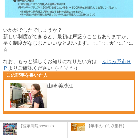
いかがでしたでしょうか？
新しい制度ができると、最初は戸惑うこともありますが、
早く制度がなじむといいなと思います。･:,｡ﾟ･:,｡★ﾟ･:,｡ﾟ･:,｡
☆
なお、もっと詳しくお知りになりたい方は、
ふじみ野市Ｈ
Ｐ
よりご確認ください（‐＾▽＾‐）
この記事を書いた人
山崎 美沙江
【富家病院presents...
【年末のゴミ収集日】