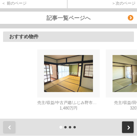
＜ 前のページ
＞次のページ
記事一覧ページへ
おすすめ物件
売主/収益/中古戸建/ふじみ野市川崎
売主/収益/
1,480万円
32