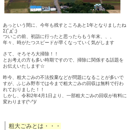
あっという間に、今年も残すところあと1年となりましたね
Σ(ﾟдﾟ;)
ついこの前、初詣に行ったと思ったらもう年末、、、
年々、時がたつスピードが早くなっていく気がします
さて、そろそろ大掃除！！
とお考えの方も多い時期ですので、掃除に関係する話題を
お伝えいたします☆
昨今、粗大ごみの不法投棄などが問題になることが多いで
すが、ふじみ野市では今まで粗大ごみの回収は無料で行わ
れておりました！！
しかし、令和2年4月1日より、一部粗大ごみの回収が有料に
変わります(^-^)/
粗大ごみとは・・・