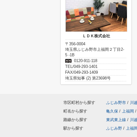
ＬＤＫ株式会社
〒356-0004
埼玉県ふじみ野市上福岡２丁目2-
5 -1B
0120-911-118
TEL/049-293-1401
FAX/049-293-1409
埼玉県知事 (2) 第23698号
市区町村から探す
ふじみ野市
/
川
町名から探す
亀久保
/
上福岡
/
路線から探す
東武東上線
/
川
駅から探す
ふじみ野
/
上福