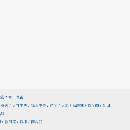
越市
/
富士見市
長宮
/
大井中央
/
福岡中央
/
苗間
/
大原
/
新駒林
/
鶴ケ岡
/
新田
越線
岡
/
新河岸
/
鶴瀬
/
南古谷