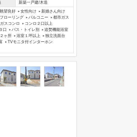
造
新築一戸建/木造
眺望良好
女性向け
新婚さん向け
フローリング
バルコニー
都市ガス
ガスコンロ
コンロ２口以上
３口
バス・トイレ別
追焚機能浴室
２ヶ所
浴室１坪以上
独立洗面台
富
TVモニタ付インターホン