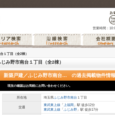
営業時間：10:0
台１丁目（全2棟）
ふじみ野市南台１丁目（全2棟）
新築戸建／ふじみ野市南台１丁目（全2棟）
の過去掲載物件情
現況の確認はお気軽にお問い合わせください。
所在地
埼玉県
ふじみ野市
南台
１丁目
東武東上線
「
上福岡
」駅 徒歩12分
交通
東武東上線
「
ふじみ野
」駅 徒歩17分