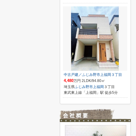
中古戸建／ふじみ野市上福岡３丁目
4,480
万円 2LDK/94.80㎡
埼玉県
ふじみ野市
上福岡
３丁目
東武東上線「上福岡」駅 徒歩5分