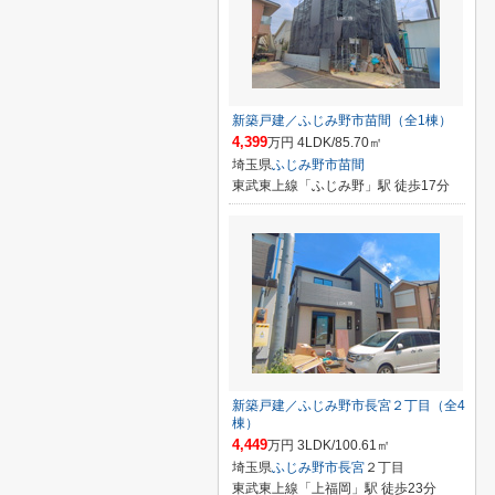
新築戸建／ふじみ野市苗間（全1棟）
4,399
万円 4LDK/85.70㎡
埼玉県
ふじみ野市
苗間
東武東上線「ふじみ野」駅 徒歩17分
新築戸建／ふじみ野市長宮２丁目（全4
棟）
4,449
万円 3LDK/100.61㎡
埼玉県
ふじみ野市
長宮
２丁目
東武東上線「上福岡」駅 徒歩23分