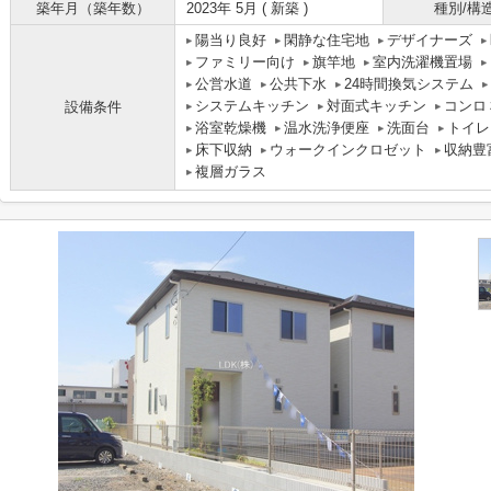
築年月（築年数）
2023年 5月 ( 新築 )
種別/構
陽当り良好
閑静な住宅地
デザイナーズ
ファミリー向け
旗竿地
室内洗濯機置場
公営水道
公共下水
24時間換気システム
システムキッチン
対面式キッチン
コンロ
設備条件
浴室乾燥機
温水洗浄便座
洗面台
トイレ
床下収納
ウォークインクロゼット
収納豊
複層ガラス