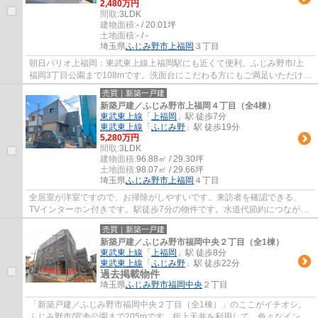
2,480万円
間取:
3LDK
建物面積:
- / 20.01坪
土地面積:
- / -
埼玉県
ふじみ野市
上福岡
３丁目
朝日パリオ上福岡：東武東上線上福岡駅にも近くて便利。ふじみ野市/上
福岡3丁目公園まで108mです。洗面台にこだわる方にもご満足いただける
設計になっております。広々としたゆとりあ...
売買｜新築一戸建
新築戸建／ふじみ野市上福岡４丁目（全4棟）
東武東上線
「
上福岡
」駅 徒歩7分
東武東上線
「
ふじみ野
」駅 徒歩19分
5,280万円
間取:
3LDK
建物面積:
96.88㎡ / 29.30坪
土地面積:
98.07㎡ / 29.66坪
埼玉県
ふじみ野市
上福岡
４丁目
全居室が洋室ですので、お掃除がしやすいです。来訪者を確認できる、
TVインターホン付きです。駅徒歩7分の物件です。水道代節約につながる
追い焚き機能付きです。住まい探しでお困りの...
売買｜新築一戸建
新築戸建／ふじみ野市福岡中央２丁目（全1棟）
東武東上線
「
上福岡
」駅 徒歩8分
東武東上線
「
ふじみ野
」駅 徒歩22分
過去掲載物件
埼玉県
ふじみ野市
福岡中央
２丁目
「新築戸建／ふじみ野市福岡中央２丁目（全1棟）」のここがイチオシ。
ふじみ野市/官舎公園まで205mです。折上天井を利用して、色々なインテ