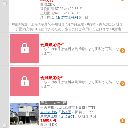
680万円
間取:
2DK
建物面積:
67.98㎡ / 20.56坪
土地面積:
47.95㎡ / 14.5坪
埼玉県
ふじみ野市
上福岡
３丁目
■通勤快適／上福岡駅まで平坦徒歩7分の好立地♪ ■買物・商業施設／徒歩
10分圏内充実♪ ■店舗付きのため、多目的にご利用いただけます♪ ■角地の
ため、陽当・通風良好♪ 上福岡駅・ふじみ野...
会員限定物件
こちらの物件は無料会員登録により閲覧が可能にな
ります。
会員限定物件
こちらの物件は無料会員登録により閲覧が可能にな
ります。
売買｜中古一戸建
中古戸建／ふじみ野市上福岡４丁目
東武東上線
「
上福岡
」駅 徒歩10分
東武東上線
「
ふじみ野
」駅 徒歩16分
3,590万円
間取:
4LDK