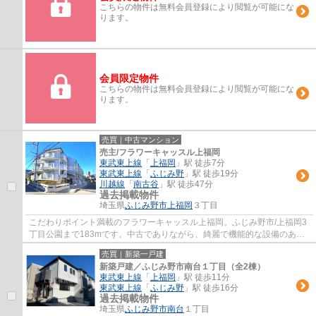
こちらの物件は無料会員登録により閲覧が可能にな
ります。
会員限定物件
こちらの物件は無料会員登録により閲覧が可能にな
ります。
売買｜中古マンション
売主/フラワーキャッスル上福岡
東武東上線
「
上福岡
」駅 徒歩7分
東武東上線
「
ふじみ野
」駅 徒歩19分
川越線
「
南古谷
」駅 徒歩47分
過去掲載物件
埼玉県
ふじみ野市
上福岡
３丁目
こだわりポイント満載のフラワーキャッスル上福岡。ふじみ野市/上福岡3
丁目公園まで183mです。中古でありながら、綺麗で機能的な設備のある
マンションです。駅まで徒歩7分の場所にある...
売買｜新築一戸建
新築戸建／ふじみ野市南台１丁目（全2棟）
東武東上線
「
上福岡
」駅 徒歩11分
東武東上線
「
ふじみ野
」駅 徒歩16分
過去掲載物件
埼玉県
ふじみ野市
南台
１丁目