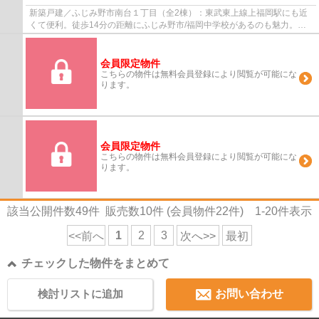
新築戸建／ふじみ野市南台１丁目（全2棟）：東武東上線上福岡駅にも近
くて便利。徒歩14分の距離にふじみ野市/福岡中学校があるのも魅力。築2
年以内の築浅物件です。ベタ基礎なので床下...
会員限定物件
こちらの物件は無料会員登録により閲覧が可能にな
ります。
会員限定物件
こちらの物件は無料会員登録により閲覧が可能にな
ります。
該当公開件数
49
件 販売数
10
件 (会員物件
22
件)
1-20
件表示
1
2
3
<<前へ
次へ>>
最初
チェックした物件をまとめて
検討リストに追加
お問い合わせ