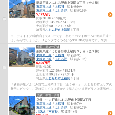
新築戸建／ふじみ野市上福岡３丁目（全２棟）
東武東上線
「
上福岡
」駅 徒歩9分
東武東上線
「
ふじみ野
」駅 徒歩19分
5,499万円
間取:
3LDK＋1S(納戸)
建物面積:
135.79㎡ / 41.07坪
土地面積:
90.92㎡ / 27.5坪
埼玉県
ふじみ野市
上福岡
３丁目
コモディイイダ/南台店まで319mです。初めてのマイホームに新築戸建て
はいかがでしょうか。リビングでくつろげる3SLDKの物件です。来訪者
の顔が見えるTVインターホン付き。まずはＬＤ...
売買｜新築一戸建
新築戸建／ふじみ野市上福岡３丁目（全２棟）
東武東上線
「
上福岡
」駅 徒歩9分
東武東上線
「
ふじみ野
」駅 徒歩19分
5,499万円
間取:
4LDK
建物面積:
127.99㎡ / 38.71坪
土地面積:
90.39㎡ / 27.34坪
埼玉県
ふじみ野市
上福岡
３丁目
「新築戸建／ふじみ野市上福岡３丁目（全２棟）」：ふじみ野市エリアの
新居にピッタリ。夏は涼しく冬は暖かさを逃さない複層ガラスは電気代を
抑えることができます。夢のマイホームは...
売買｜中古一戸建
店舗・中古戸建/ふじみ野市上福岡3丁目
東武東上線
「
上福岡
」駅 徒歩7分
東武東上線
「
ふじみ野
」駅 徒歩17分
川越線
「
南古谷
」駅 徒歩49分