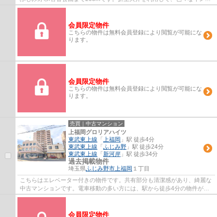
リアを楽しむ事が出来ます。内外装共に綺麗...
会員限定物件
こちらの物件は無料会員登録により閲覧が可能にな
ります。
会員限定物件
こちらの物件は無料会員登録により閲覧が可能にな
ります。
売買｜中古マンション
上福岡グロリアハイツ
東武東上線
「
上福岡
」駅 徒歩4分
東武東上線
「
ふじみ野
」駅 徒歩24分
東武東上線
「
新河岸
」駅 徒歩34分
過去掲載物件
埼玉県
ふじみ野市
上福岡
１丁目
こちらはエレベーター付きの物件です。共有部分も清潔感があり、綺麗な
中古マンションです。電車移動の多い方には、駅から徒歩4分の物件がお
すすめです。ふじみ野市でマイホームのご購...
会員限定物件