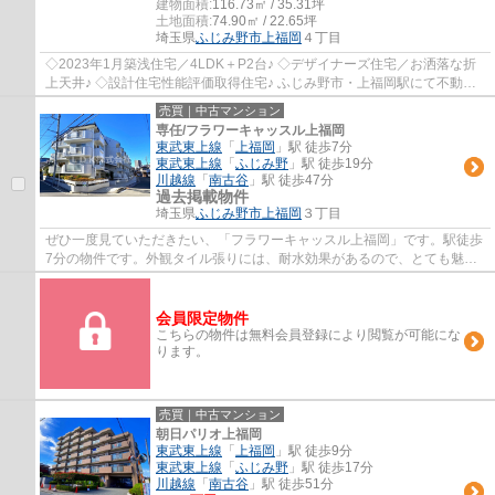
建物面積:
116.73㎡ / 35.31坪
土地面積:
74.90㎡ / 22.65坪
埼玉県
ふじみ野市
上福岡
４丁目
◇2023年1月築浅住宅／4LDK＋P2台♪ ◇デザイナーズ住宅／お洒落な折
上天井♪ ◇設計住宅性能評価取得住宅♪ ふじみ野市・上福岡駅にて不動産
をお探しなら、ＬＤＫ(株)におまかせください。...
売買｜中古マンション
専任/フラワーキャッスル上福岡
東武東上線
「
上福岡
」駅 徒歩7分
東武東上線
「
ふじみ野
」駅 徒歩19分
川越線
「
南古谷
」駅 徒歩47分
過去掲載物件
埼玉県
ふじみ野市
上福岡
３丁目
ぜひ一度見ていただきたい、「フラワーキャッスル上福岡」です。駅徒歩
7分の物件です。外観タイル張りには、耐水効果があるので、とても魅力
的です。東武東上線上福岡周辺の物件をＬＤ...
会員限定物件
こちらの物件は無料会員登録により閲覧が可能にな
ります。
売買｜中古マンション
朝日パリオ上福岡
東武東上線
「
上福岡
」駅 徒歩9分
東武東上線
「
ふじみ野
」駅 徒歩17分
川越線
「
南古谷
」駅 徒歩51分