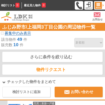
0
0
検討リスト
最近見た物件
お問合せ
ふじみ野市/上福岡3丁目公園の周辺物件一覧
募集中のみ表示
49
該当物件
件
10
販売数
件
さらに条件を絞り込む
物件リクエスト
チェックした物件をまとめて
検討リストに追加
お問い合わせ
売買｜新築一戸建