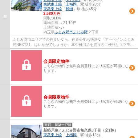
東武東上線
「
上福岡
」駅 徒歩20分
東武東上線
「
鶴瀬
」駅 徒歩45分
2,580万円
間取:
3LDK
建物面積:
- / 21.19坪
土地面積:
- / -
埼玉県
ふじみ野市
ふじみ野
２丁目
ふじみ野市エリアでの住まいなら、住み心地も快適な「アーベインふじみ
野NEXT21」はいかがでしょうか。薬や日用品を買うのに便利なマツモト
キヨシ/大井町店まで306mです。南東向きのお...
会員限定物件
こちらの物件は無料会員登録により閲覧が可能にな
ります。
会員限定物件
こちらの物件は無料会員登録により閲覧が可能にな
ります。
売買｜新築一戸建
新築戸建／ふじみ野市亀久保3丁目（全1棟）
東武東上線
「
上福岡
」駅 徒歩18分