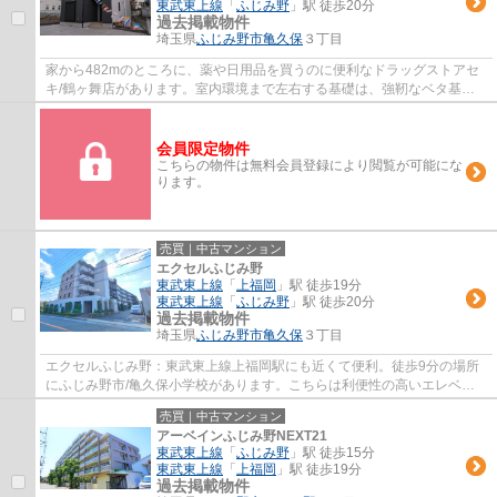
東武東上線
「
ふじみ野
」駅 徒歩20分
過去掲載物件
埼玉県
ふじみ野市
亀久保
３丁目
家から482mのところに、薬や日用品を買うのに便利なドラッグストアセ
キ/鶴ヶ舞店があります。室内環境まで左右する基礎は、強靭なベタ基礎
となっております。夢のマイホームは思い切っ...
会員限定物件
こちらの物件は無料会員登録により閲覧が可能にな
ります。
売買｜中古マンション
エクセルふじみ野
東武東上線
「
上福岡
」駅 徒歩19分
東武東上線
「
ふじみ野
」駅 徒歩20分
過去掲載物件
埼玉県
ふじみ野市
亀久保
３丁目
エクセルふじみ野：東武東上線上福岡駅にも近くて便利。徒歩9分の場所
にふじみ野市/亀久保小学校があります。こちらは利便性の高いエレベー
ター付きの物件です。外観タイル張りなら、...
売買｜中古マンション
アーベインふじみ野NEXT21
東武東上線
「
ふじみ野
」駅 徒歩15分
東武東上線
「
上福岡
」駅 徒歩19分
過去掲載物件