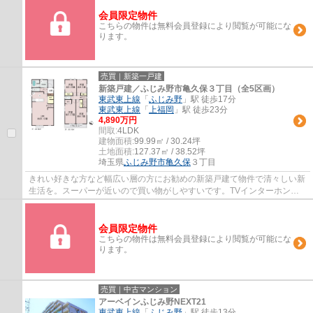
会員限定物件
こちらの物件は無料会員登録により閲覧が可能にな
ります。
売買｜新築一戸建
新築戸建／ふじみ野市亀久保３丁目（全5区画）
東武東上線
「
ふじみ野
」駅 徒歩17分
東武東上線
「
上福岡
」駅 徒歩23分
4,890万円
間取:
4LDK
建物面積:
99.99㎡ / 30.24坪
土地面積:
127.37㎡ / 38.52坪
埼玉県
ふじみ野市
亀久保
３丁目
きれい好きな方など幅広い層の方にお勧めの新築戸建て物件で清々しい新
生活を。スーパーが近いので買い物がしやすいです。TVインターホン
で、モニターから来訪者が確認できます。ふじ...
会員限定物件
こちらの物件は無料会員登録により閲覧が可能にな
ります。
売買｜中古マンション
アーベインふじみ野NEXT21
東武東上線
「
ふじみ野
」駅 徒歩13分