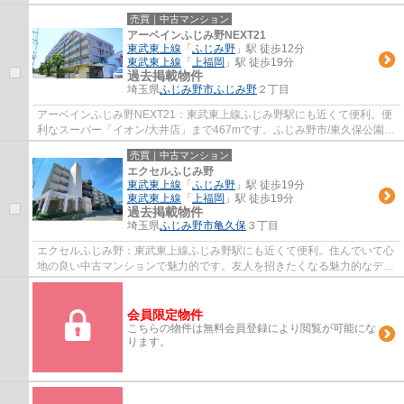
はもはやマストな条件となっています。外観...
売買｜中古マンション
アーベインふじみ野NEXT21
東武東上線
「
ふじみ野
」駅 徒歩12分
東武東上線
「
上福岡
」駅 徒歩19分
過去掲載物件
埼玉県
ふじみ野市
ふじみ野
２丁目
アーベインふじみ野NEXT21：東武東上線ふじみ野駅にも近くて便利。便
利なスーパー「イオン/大井店」まで467mです。ふじみ野市/東久保公園ま
で247mです。駅徒歩12分の場所にある物件で...
売買｜中古マンション
エクセルふじみ野
東武東上線
「
ふじみ野
」駅 徒歩19分
東武東上線
「
上福岡
」駅 徒歩19分
過去掲載物件
埼玉県
ふじみ野市
亀久保
３丁目
エクセルふじみ野：東武東上線ふじみ野駅にも近くて便利。住んでいて心
地の良い中古マンションで魅力的です。友人を招きたくなる魅力的なデザ
イナーズ物件です。外壁タイル張りは、他...
会員限定物件
こちらの物件は無料会員登録により閲覧が可能にな
ります。