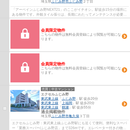
埼玉県
ふじみ野市
ふじみ野
２丁目
「アーベインふじみ野NEXT21」のここがイチオシ。駅徒歩15分の場所に
ある物件です。外観タイル張りは、長期にわたってメンテナンスが必要あ
りません。エレベーター付きの物件です。ふ...
会員限定物件
こちらの物件は無料会員登録により閲覧が可能にな
ります。
会員限定物件
こちらの物件は無料会員登録により閲覧が可能にな
ります。
売買｜中古マンション
エクセルふじみ野
東武東上線
「
ふじみ野
」駅 徒歩20分
東武東上線
「
上福岡
」駅 徒歩20分
東武東上線
「
鶴瀬
」駅 徒歩55分
過去掲載物件
埼玉県
ふじみ野市
亀久保
３丁目
エクセルふじみ野：東武東上線ふじみ野駅にも近くて便利。便利なスーパ
ー「業務スーパー/ふじみ野店」まで326mです。エレベーター付きの物件