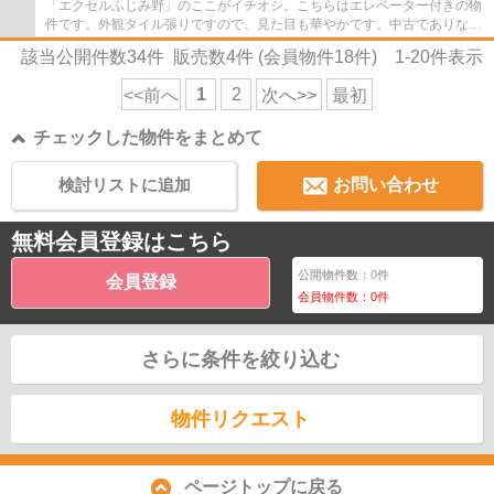
「エクセルふじみ野」のここがイチオシ。こちらはエレベーター付きの物
件です。外観タイル張りですので、見た目も華やかです。中古でありなが
ら、綺麗で機能的な設備のあるマンション...
該当公開件数
34
件 販売数
4
件 (会員物件
18
件)
1-20
件表示
1
2
<<前へ
次へ>>
最初
チェックした物件をまとめて
検討リストに追加
お問い合わせ
無料会員登録はこちら
公開物件数：
0
件
会員登録
会員物件数：
0
件
さらに条件を絞り込む
物件リクエスト
ページトップに戻る