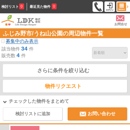
0
0
検討リスト
最近見た物件
お問合せ
ふじみ野市/うね山公園の周辺物件一覧
募集中のみ表示
34
該当物件
件
4
販売数
件
さらに条件を絞り込む
物件リクエスト
チェックした物件をまとめて
検討リストに追加
お問い合わせ