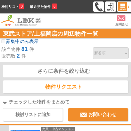
0
0
検討リスト
最近見た物件
お問合せ
東武ストア/上福岡店の周辺物件一覧
募集中のみ表示
81
該当物件
件
2
販売数
件
さらに条件を絞り込む
物件リクエスト
チェックした物件をまとめて
検討リストに追加
お問い合わせ
売買｜中古マンション