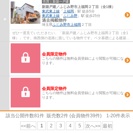
売買｜新築一戸建
新築戸建／ふじみ野市上福岡２丁目（全1棟）
東武東上線
「
上福岡
」駅 徒歩5分
東武東上線
「
ふじみ野
」駅 徒歩25分
過去掲載物件
埼玉県
ふじみ野市
上福岡
２丁目
ぜひ一度見ていただきたい、「新築戸建／ふじみ野市上福岡２丁目（全1
棟）」です。南西側の道路に面している物件です。ベタ基礎による建築の
為、床下からの嫌な湿気も気になりません。...
会員限定物件
こちらの物件は無料会員登録により閲覧が可能にな
ります。
会員限定物件
こちらの物件は無料会員登録により閲覧が可能にな
ります。
該当公開件数
81
件 販売数
2
件 (会員物件
39
件)
1-20
件表示
1
2
3
4
5
<<前へ
次へ>>
最初