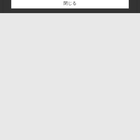
閉じる
検討リスト追加
お問い合わせ
ページトップに戻る
営業時間:10:00～19：00
定休日:毎週 火曜日・水曜日
ホーム
会社概要
お問い合わせ
PCサイト