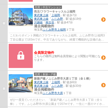
売買｜中古マンション
売主/フラワーキャッスル上福岡
東武東上線
「
上福岡
」駅 徒歩7分
東武東上線
「
ふじみ野
」駅 徒歩19分
川越線
「
南古谷
」駅 徒歩47分
過去掲載物件
埼玉県
ふじみ野市
上福岡
３丁目
こだわりポイント満載のフラワーキャッスル上福岡。ふじみ野市/上福岡3
丁目公園まで183mです。中古でありながら、綺麗で機能的な設備のある
マンションです。駅まで徒歩7分の場所にある...
会員限定物件
こちらの物件は無料会員登録により閲覧が可能にな
ります。
売買｜新築一戸建
新築戸建／ふじみ野市大原１丁目（全１棟）
東武東上線
「
上福岡
」駅 徒歩6分
東武東上線
「
ふじみ野
」駅 徒歩33分
過去掲載物件
埼玉県
ふじみ野市
大原
１丁目
ぜひ一度見ていただきたい、「新築戸建／ふじみ野市大原１丁目（全１
棟）」です。ふじみ野市/大原公園まで207mです。一生に一度のマイホー
ム探しは、ぜひ新築戸建てで。折上天井を利用...