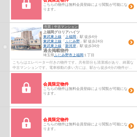
こちらの物件は無料会員登録により閲覧が可能にな
ります。
売買｜中古マンション
上福岡グロリアハイツ
東武東上線
「
上福岡
」駅 徒歩4分
東武東上線
「
ふじみ野
」駅 徒歩24分
東武東上線
「
新河岸
」駅 徒歩34分
過去掲載物件
埼玉県
ふじみ野市
上福岡
１丁目
こちらはエレベーター付きの物件です。共有部分も清潔感があり、綺麗な
中古マンションです。電車移動の多い方には、駅から徒歩4分の物件がお
すすめです。ふじみ野市でマイホームのご購...
会員限定物件
こちらの物件は無料会員登録により閲覧が可能にな
ります。
会員限定物件
こちらの物件は無料会員登録により閲覧が可能にな
ります。