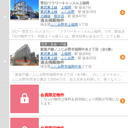
専任/フラワーキャッスル上福岡
東武東上線
「
上福岡
」駅 徒歩7分
東武東上線
「
ふじみ野
」駅 徒歩19分
川越線
「
南古谷
」駅 徒歩47分
過去掲載物件
埼玉県
ふじみ野市
上福岡
３丁目
ぜひ一度見ていただきたい、「フラワーキャッスル上福岡」です。駅徒歩
7分の物件です。外観タイル張りには、耐水効果があるので、とても魅力
的です。東武東上線上福岡周辺の物件をＬＤ...
売買｜新築一戸建
新築戸建／ふじみ野市福岡中央２丁目（全1棟）
東武東上線
「
上福岡
」駅 徒歩8分
東武東上線
「
ふじみ野
」駅 徒歩22分
過去掲載物件
埼玉県
ふじみ野市
福岡中央
２丁目
「新築戸建／ふじみ野市福岡中央２丁目（全1棟）」のここがイチオシ。
ふじみ野市/官舎公園まで205mです。折上天井を利用して、色々なインテ
リアを楽しむ事が出来ます。内外装共に綺麗...
会員限定物件
こちらの物件は無料会員登録により閲覧が可能にな
ります。
会員限定物件