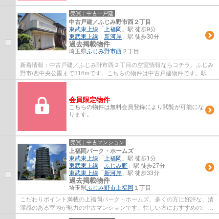
売買｜中古一戸建
中古戸建／ふじみ野市西２丁目
東武東上線
「
上福岡
」駅 徒歩9分
東武東上線
「
新河岸
」駅 徒歩30分
過去掲載物件
埼玉県
ふじみ野市
西
２丁目
新着情報：中古戸建／ふじみ野市西２丁目の空室情報ならコチラ。ふじみ
野市/西中央公園まで316mです。こちらの物件は中古戸建物件です。駅か
ら徒歩9分圏内に位置する物件です。東武東...
会員限定物件
こちらの物件は無料会員登録により閲覧が可能にな
ります。
売買｜中古マンション
上福岡パーク・ホームズ
東武東上線
「
上福岡
」駅 徒歩1分
東武東上線
「
ふじみ野
」駅 徒歩27分
東武東上線
「
新河岸
」駅 徒歩33分
過去掲載物件
埼玉県
ふじみ野市
上福岡
１丁目
こだわりポイント満載の上福岡パーク・ホームズ。多くの方に好評な、清
潔感のある室内が魅力の中古マンションです。忙しい方におすすめの、駅
徒歩1分の物件です。外観タイル張りなら、...