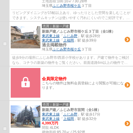
土地面積:
100.10㎡ / 30.28坪
埼玉県
ふじみ野市
桜ケ丘
３丁目
リビングダイニングが15帖以上あり、ゆったりとした空間を楽しむことが
できます。システムキッチンは使いやすく汚れにくいのでご好評です。ニ
ーズの高い設備である追焚機能が付いてい...
売買｜新築一戸建
新築戸建／ふじみ野市桜ケ丘３丁目（全1棟）
東武東上線
「
ふじみ野
」駅 徒歩28分
東武東上線
「
上福岡
」駅 徒歩39分
過去掲載物件
埼玉県
ふじみ野市
桜ケ丘
３丁目
徒歩9分の場所にふじみ野市/西原小学校があります。戸建て物件をご検討
なら、コチラの新築の物件をご覧ください。前面道路6m以上の物件で
す。室内環境を左右する基礎も、ベタ基礎とな...
会員限定物件
こちらの物件は無料会員登録により閲覧が可能にな
ります。
売買｜新築一戸建
新築戸建／ふじみ野市苗間（全1棟）
東武東上線
「
ふじみ野
」駅 徒歩17分
東武東上線
「
上福岡
」駅 徒歩32分
4,399万円
間取:
4LDK
建物面積:
85.70㎡ / 25.92坪