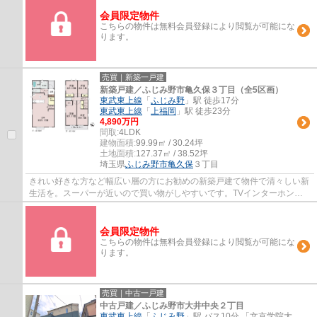
会員限定物件
こちらの物件は無料会員登録により閲覧が可能にな
ります。
売買｜新築一戸建
新築戸建／ふじみ野市亀久保３丁目（全5区画）
東武東上線
「
ふじみ野
」駅 徒歩17分
東武東上線
「
上福岡
」駅 徒歩23分
4,890万円
間取:
4LDK
建物面積:
99.99㎡ / 30.24坪
土地面積:
127.37㎡ / 38.52坪
埼玉県
ふじみ野市
亀久保
３丁目
きれい好きな方など幅広い層の方にお勧めの新築戸建て物件で清々しい新
生活を。スーパーが近いので買い物がしやすいです。TVインターホン
で、モニターから来訪者が確認できます。ふじ...
会員限定物件
こちらの物件は無料会員登録により閲覧が可能にな
ります。
売買｜中古一戸建
中古戸建／ふじみ野市大井中央２丁目
東武東上線
「
ふじみ野
」駅 バス10分 「文京学院大