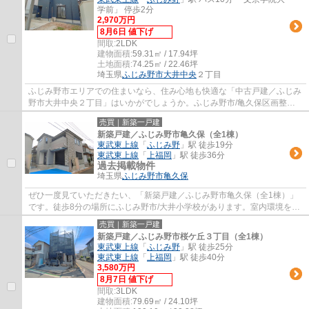
学前」 停歩2分
2,970万円
8月6日 値下げ
間取:
2LDK
建物面積:
59.31㎡ / 17.94坪
土地面積:
74.25㎡ / 22.46坪
埼玉県
ふじみ野市
大井中央
２丁目
ふじみ野市エリアでの住まいなら、住み心地も快適な「中古戸建／ふじみ
野市大井中央２丁目」はいかがでしょうか。ふじみ野市/亀久保区画整理
記念公園まで347mです。全居室収納はスペー...
売買｜新築一戸建
新築戸建／ふじみ野市亀久保（全1棟）
東武東上線
「
ふじみ野
」駅 徒歩19分
東武東上線
「
上福岡
」駅 徒歩36分
過去掲載物件
埼玉県
ふじみ野市
亀久保
ぜひ一度見ていただきたい、「新築戸建／ふじみ野市亀久保（全1棟）」
です。徒歩8分の場所にふじみ野市/大井小学校があります。室内環境を左
右する基礎も、ベタ基礎となっているので安...
売買｜新築一戸建
新築戸建／ふじみ野市桜ケ丘３丁目（全1棟）
東武東上線
「
ふじみ野
」駅 徒歩25分
東武東上線
「
上福岡
」駅 徒歩40分
3,580万円
8月7日 値下げ
間取:
3LDK
建物面積:
79.69㎡ / 24.10坪