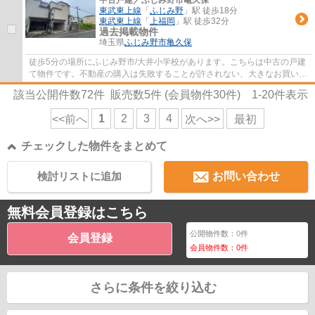
東武東上線
「
ふじみ野
」駅 徒歩18分
東武東上線
「
上福岡
」駅 徒歩32分
過去掲載物件
埼玉県
ふじみ野市
亀久保
徒歩5分の場所にふじみ野市/大井小学校があります。こちらは中古の戸建
て物件です。不動産の購入は失敗することが許されない、大きなお買い物
です。ＬＤＫはこの地域に特化しているの...
該当公開件数
72
件 販売数
5
件 (会員物件
30
件)
1-20
件表示
1
2
3
4
<<前へ
次へ>>
最初
チェックした物件をまとめて
検討リストに追加
お問い合わせ
無料会員登録はこちら
公開物件数：
0
件
会員登録
会員物件数：
0
件
さらに条件を絞り込む