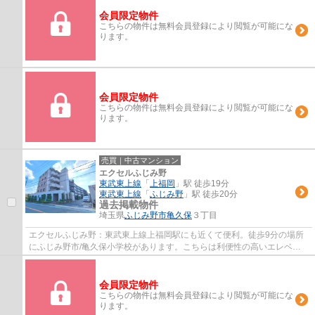
会員限定物件
こちらの物件は無料会員登録により閲覧が可能にな
ります。
会員限定物件
こちらの物件は無料会員登録により閲覧が可能にな
ります。
売買｜中古マンション
エクセルふじみ野
東武東上線
「
上福岡
」駅 徒歩19分
東武東上線
「
ふじみ野
」駅 徒歩20分
過去掲載物件
埼玉県
ふじみ野市
亀久保
３丁目
エクセルふじみ野：東武東上線上福岡駅にも近くて便利。徒歩9分の場所
にふじみ野市/亀久保小学校があります。こちらは利便性の高いエレベー
ター付きの物件です。外観タイル張りなら、...
会員限定物件
こちらの物件は無料会員登録により閲覧が可能にな
ります。