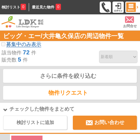
0
0
検討リスト
最近見た物件
お問合せ
ビッグ・エー/大井亀久保店の周辺物件一覧
募集中のみ表示
72
該当物件
件
5
販売数
件
さらに条件を絞り込む
物件リクエスト
チェックした物件をまとめて
検討リストに追加
お問い合わせ