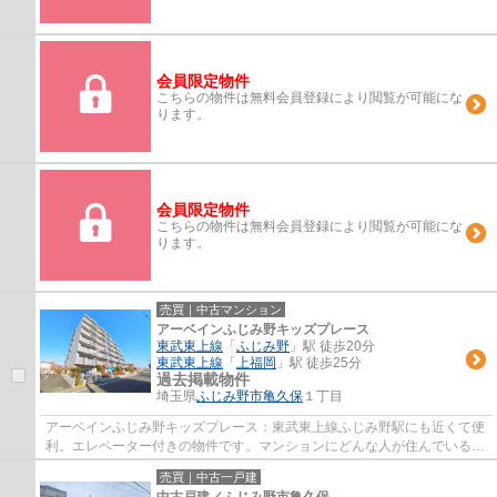
会員限定物件
こちらの物件は無料会員登録により閲覧が可能にな
ります。
会員限定物件
こちらの物件は無料会員登録により閲覧が可能にな
ります。
売買｜中古マンション
アーベインふじみ野キッズプレース
東武東上線
「
ふじみ野
」駅 徒歩20分
東武東上線
「
上福岡
」駅 徒歩25分
過去掲載物件
埼玉県
ふじみ野市
亀久保
１丁目
アーベインふじみ野キッズプレース：東武東上線ふじみ野駅にも近くて便
利。エレベーター付きの物件です。マンションにどんな人が住んでいるの
かも中古マンションなら事前に知れます。...
売買｜中古一戸建
中古戸建／ふじみ野市亀久保