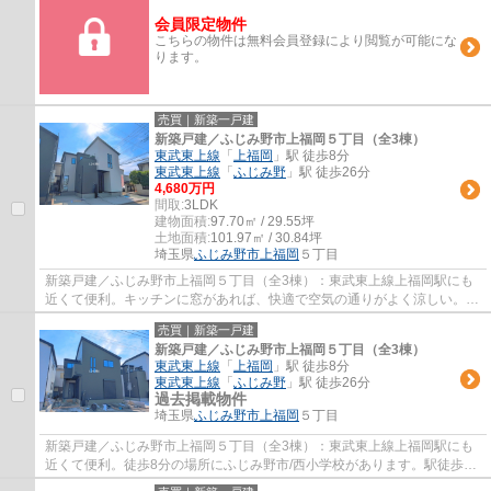
会員限定物件
こちらの物件は無料会員登録により閲覧が可能にな
ります。
売買｜新築一戸建
新築戸建／ふじみ野市上福岡５丁目（全3棟）
東武東上線
「
上福岡
」駅 徒歩8分
東武東上線
「
ふじみ野
」駅 徒歩26分
4,680万円
間取:
3LDK
建物面積:
97.70㎡ / 29.55坪
土地面積:
101.97㎡ / 30.84坪
埼玉県
ふじみ野市
上福岡
５丁目
新築戸建／ふじみ野市上福岡５丁目（全3棟）：東武東上線上福岡駅にも
近くて便利。キッチンに窓があれば、快適で空気の通りがよく涼しい。南
東向きの物件をお探しの方、コチラよりご覧...
売買｜新築一戸建
新築戸建／ふじみ野市上福岡５丁目（全3棟）
東武東上線
「
上福岡
」駅 徒歩8分
東武東上線
「
ふじみ野
」駅 徒歩26分
過去掲載物件
埼玉県
ふじみ野市
上福岡
５丁目
新築戸建／ふじみ野市上福岡５丁目（全3棟）：東武東上線上福岡駅にも
近くて便利。徒歩8分の場所にふじみ野市/西小学校があります。駅徒歩8
分の物件です。ベタ基礎による建築の為、床...