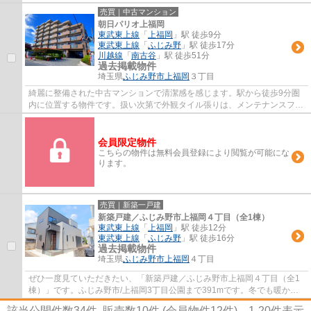
側に接しているのでとてもニーズが高いです。...
売買｜中古マンション
朝日パリオ上福岡
東武東上線
「
上福岡
」駅 徒歩9分
東武東上線
「
ふじみ野
」駅 徒歩17分
川越線
「
南古谷
」駅 徒歩51分
過去掲載物件
埼玉県
ふじみ野市
上福岡
３丁目
綺麗に整備された中古マンションで清潔感を感じます。駅から徒歩9分圏
内に位置する物件です。扱い次第で外観タイル張りは、メンテナンスフリ
ーとなります。こちらはエレベーター付きの...
会員限定物件
こちらの物件は無料会員登録により閲覧が可能にな
ります。
売買｜新築一戸建
新築戸建／ふじみ野市上福岡４丁目（全1棟）
東武東上線
「
上福岡
」駅 徒歩12分
東武東上線
「
ふじみ野
」駅 徒歩16分
過去掲載物件
埼玉県
ふじみ野市
上福岡
４丁目
ぜひ一度見ていただきたい、「新築戸建／ふじみ野市上福岡４丁目（全1
棟）」です。ふじみ野市/上福岡3丁目公園まで391mです。冬でも暖かい
日光が入ってくる南西側道路に面しています。...
該当公開件数
34
件 販売数
10
件 (会員物件
12
件)
1-20
件表示