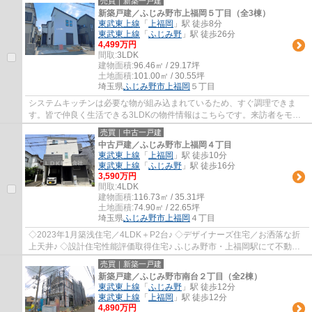
売買｜新築一戸建
新築戸建／ふじみ野市上福岡５丁目（全3棟）
東武東上線
「
上福岡
」駅 徒歩8分
東武東上線
「
ふじみ野
」駅 徒歩26分
4,499万円
間取:
3LDK
建物面積:
96.46㎡ / 29.17坪
土地面積:
101.00㎡ / 30.55坪
埼玉県
ふじみ野市
上福岡
５丁目
システムキッチンは必要な物が組み込まれているため、すぐ調理できま
す。皆で仲良く生活できる3LDKの物件情報はこちらです。来訪者をモニ
ターで確認できるTVインターホン付きです。駅...
売買｜中古一戸建
中古戸建／ふじみ野市上福岡４丁目
東武東上線
「
上福岡
」駅 徒歩10分
東武東上線
「
ふじみ野
」駅 徒歩16分
3,590万円
間取:
4LDK
建物面積:
116.73㎡ / 35.31坪
土地面積:
74.90㎡ / 22.65坪
埼玉県
ふじみ野市
上福岡
４丁目
◇2023年1月築浅住宅／4LDK＋P2台♪ ◇デザイナーズ住宅／お洒落な折
上天井♪ ◇設計住宅性能評価取得住宅♪ ふじみ野市・上福岡駅にて不動産
をお探しなら、ＬＤＫ(株)におまかせください。...
売買｜新築一戸建
新築戸建／ふじみ野市南台２丁目（全2棟）
東武東上線
「
ふじみ野
」駅 徒歩12分
東武東上線
「
上福岡
」駅 徒歩12分
4,890万円