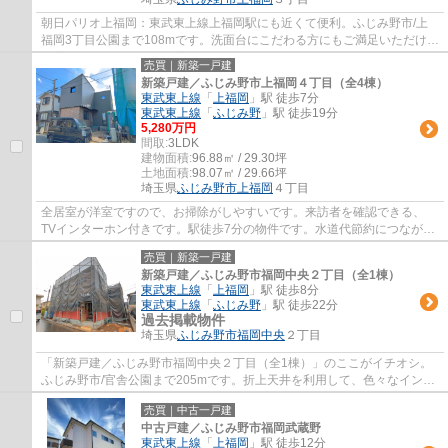
朝日パリオ上福岡：東武東上線上福岡駅にも近くて便利。ふじみ野市/上
福岡3丁目公園まで108mです。洗面台にこだわる方にもご満足いただける
設計になっております。広々としたゆとりあ...
売買｜新築一戸建
新築戸建／ふじみ野市上福岡４丁目（全4棟）
東武東上線
「
上福岡
」駅 徒歩7分
東武東上線
「
ふじみ野
」駅 徒歩19分
5,280万円
間取:
3LDK
建物面積:
96.88㎡ / 29.30坪
土地面積:
98.07㎡ / 29.66坪
埼玉県
ふじみ野市
上福岡
４丁目
全居室が洋室ですので、お掃除がしやすいです。来訪者を確認できる、
TVインターホン付きです。駅徒歩7分の物件です。水道代節約につながる
追い焚き機能付きです。住まい探しでお困りの...
売買｜新築一戸建
新築戸建／ふじみ野市福岡中央２丁目（全1棟）
東武東上線
「
上福岡
」駅 徒歩8分
東武東上線
「
ふじみ野
」駅 徒歩22分
過去掲載物件
埼玉県
ふじみ野市
福岡中央
２丁目
「新築戸建／ふじみ野市福岡中央２丁目（全1棟）」のここがイチオシ。
ふじみ野市/官舎公園まで205mです。折上天井を利用して、色々なインテ
リアを楽しむ事が出来ます。内外装共に綺麗...
売買｜中古一戸建
中古戸建／ふじみ野市福岡武蔵野
東武東上線
「
上福岡
」駅 徒歩12分