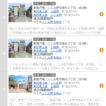
売買｜新築一戸建
新築戸建／ふじみ野市南台２丁目（全2棟）
東武東上線
「
上福岡
」駅 徒歩13分
東武東上線
「
ふじみ野
」駅 徒歩16分
過去掲載物件
埼玉県
ふじみ野市
南台
２丁目
駅から徒歩13分の物件です。快適な住環境を支えるベタ基礎の物件。綺麗
で清潔感のある室内が新築戸建ての特徴です。ふじみ野市エリアで戸建て
を購入するなら、ＬＤＫがサポート致しま...
売買｜新築一戸建
新築戸建／ふじみ野市南台２丁目（全2棟）
東武東上線
「
上福岡
」駅 徒歩13分
東武東上線
「
ふじみ野
」駅 徒歩16分
過去掲載物件
埼玉県
ふじみ野市
南台
２丁目
こだわりポイント満載の新築戸建／ふじみ野市南台２丁目（全2棟）。ふ
じみ野市/杉並クローバー公園まで93mです。駅まで歩いて13分ほどの物
件です。築2年以内の物件ですので、外観もキ...
売買｜新築一戸建
新築戸建／ふじみ野市南台２丁目（全1棟）
東武東上線
「
ふじみ野
」駅 徒歩14分
東武東上線
「
上福岡
」駅 徒歩12分
過去掲載物件
埼玉県
ふじみ野市
南台
２丁目
ぜひ一度見ていただきたい、「新築戸建／ふじみ野市南台２丁目（全1
棟）」です。最寄りの公園ふじみ野市/鶴ケ舞公園(徒歩4分)。道路が南西