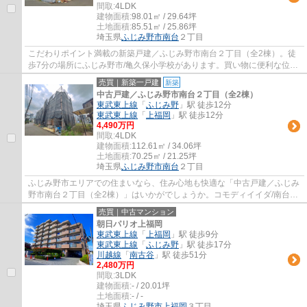
間取:
4LDK
建物面積:
98.01㎡ / 29.64坪
土地面積:
85.51㎡ / 25.86坪
埼玉県
ふじみ野市
南台
２丁目
こだわりポイント満載の新築戸建／ふじみ野市南台２丁目（全2棟）。徒
歩7分の場所にふじみ野市/亀久保小学校があります。買い物に便利な位置
にスーパーもあります。こちらの物件は閑静...
売買｜新築一戸建
新築
中古戸建／ふじみ野市南台２丁目（全2棟）
東武東上線
「
ふじみ野
」駅 徒歩12分
東武東上線
「
上福岡
」駅 徒歩12分
4,490万円
間取:
4LDK
建物面積:
112.61㎡ / 34.06坪
土地面積:
70.25㎡ / 21.25坪
埼玉県
ふじみ野市
南台
２丁目
ふじみ野市エリアでの住まいなら、住み心地も快適な「中古戸建／ふじみ
野市南台２丁目（全2棟）」はいかがでしょうか。コモディイイダ/南台店
まで410mです。ふじみ野市/鶴ケ舞公園まで...
売買｜中古マンション
朝日パリオ上福岡
東武東上線
「
上福岡
」駅 徒歩9分
東武東上線
「
ふじみ野
」駅 徒歩17分
川越線
「
南古谷
」駅 徒歩51分
2,480万円
間取:
3LDK
建物面積:
- / 20.01坪
土地面積:
- / -
埼玉県
ふじみ野市
上福岡
３丁目