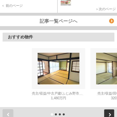
＜ 前のページ
＞次のページ
記事一覧ページへ
おすすめ物件
売主/収益/中古戸建/ふじみ野市川崎
売主/収益/
1,480万円
32