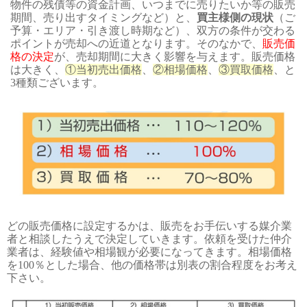
物件の残債等の資金計画、いつまでに売りたいか等の販売
期間、売り出すタイミングなど）と、
買主様側の現状
（ご
予算・エリア・引き渡し時期など）、双方の条件が交わる
ポイントが売却への近道となります。そのなかで、
販売価
格の決定
が、売却期間に大きく影響を与えます。販売価格
は大きく、
①当初売出価格
、
②相場価格
、
③買取価格
、と
3種類ございます。
どの販売価格に設定するかは、販売をお手伝いする媒介業
者と相談したうえで決定していきます。依頼を受けた仲介
業者は、経験値や相場観が必要になってきます。相場価格
を100％とした場合、他の価格帯は別表の割合程度をお考え
下さい。