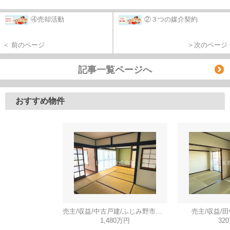
④売却活動
②３つの媒介契約
＜ 前のページ
＞次のページ
記事一覧ページへ
おすすめ物件
売主/収益/中古戸建/ふじみ野市川崎
売主/収益/
1,480万円
32