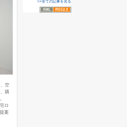
>>全ての記事を見る
XML
RSS2.0
ー、空
は、購
す。
宅ロ
提案