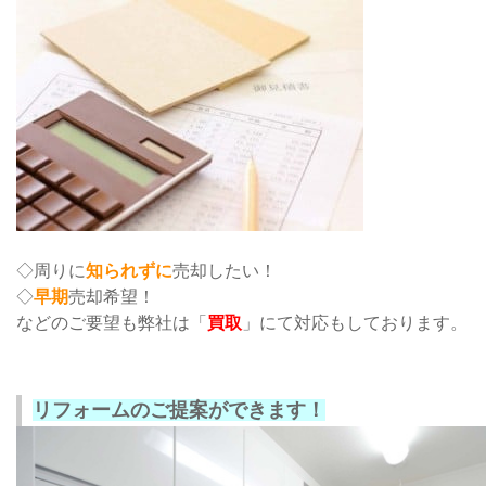
◇周りに
知られずに
売却したい！
◇
早期
売却希望！
などのご要望も弊社は「
買取
」にて対応もしております。
リフォームのご提案ができます！