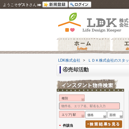
ようこそ
ゲスト
さん
LDK株式会社
>
ＬＤＫ株式会社のスタッ
④売却活動
種別
エリア| 駅
価格
面積
-
件該当