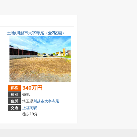
土地/川越市大字寺尾（全2区画）
340万円
価格
種別
売地
住所
埼玉県
川越市
大字寺尾
交通
上福岡駅
徒歩19分