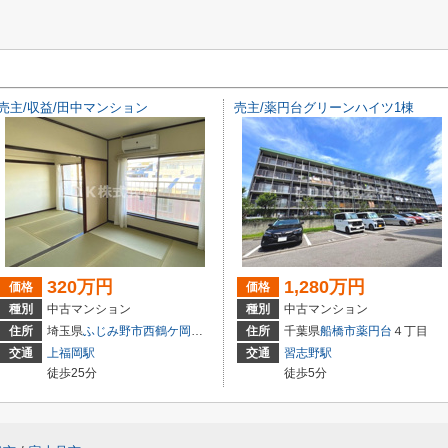
売主/収益/田中マンション
売主/薬円台グリーンハイツ1棟
320万円
1,280万円
価格
価格
種別
中古マンション
種別
中古マンション
住所
埼玉県
ふじみ野市
西鶴ケ岡
２丁目
住所
千葉県
船橋市
薬円台
４丁目
交通
上福岡駅
交通
習志野駅
徒歩25分
徒歩5分