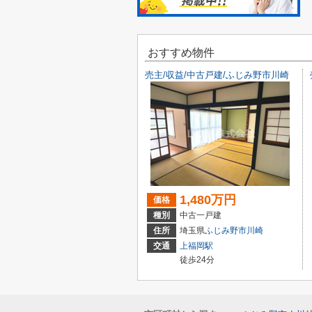
おすすめ物件
売主/収益/中古戸建/ふじみ野市川崎
1,480万円
価格
種別
中古一戸建
住所
埼玉県
ふじみ野市
川崎
交通
上福岡駅
徒歩24分